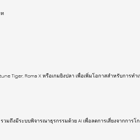
าท
rtune Tiger, Roma X หรือเกมยิงปลา เพื่อเพิ่มโอกาสสำหรับการทำเท
ล รวมถึงมีระบบพิจารณาธุรกรรมด้วย AI เพื่อลดการเสี่ยงจากการโก