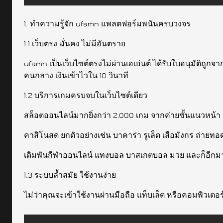
1. ทำความรู้จัก ufamn แพลตฟอร์มพนันครบวงจร
1.1 เว็บตรง มั่นคง ไม่มีอันตราย
ufamn เป็นเว็บไซต์ตรงไม่ผ่านเอเย่นต์ ได้รับใบอนุมัติถูก
คนกลาง เงินเข้าไวใน 10 วินาที
1.2 บริการเกมครบจบในเว็บไซต์เดียว
สล็อตออนไลน์มากยิ่งกว่า 2,000 เกม จากค่ายชั้นแนวหน้า
คาสิโนสด ยกตัวอย่างเช่น บาคาร่า รูเล็ต เสือมังกร ถ่าย
เดิมพันกีฬาออนไลน์ แทงบอล บาสเกตบอล มวย และก็อีก
1.3 ระบบล้ำสมัย ใช้งานง่าย
ไม่ว่าคุณจะเข้าใช้งานผ่านมือถือ แท็บเล็ต หรือคอมพิวเต