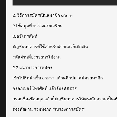
2. วิธีการสมัครเป็นสมาชิก ufamn
2.1 ข้อมูลที่จะต้องตระเตรียม
เบอร์โทรศัพท์
บัญชีธนาคารที่ใช้สำหรับฝากแล้วก็เบิกเงิน
รหัสผ่านที่ปรารถนาใช้งาน
2.2 แนวทางการสมัคร
เข้าไปที่หน้าเว็บ ufamn แล้วคลิกปุ่ม “สมัครสมาชิก”
กรอกเบอร์โทรศัพท์ แล้วรับรหัส OTP
กรอกชื่อ-ชื่อสกุล แล้วก็บัญชีธนาคารให้ตรงกับความเป็นจร
ตั้งรหัสผ่าน รวมทั้งกด “รับรองการสมัคร”