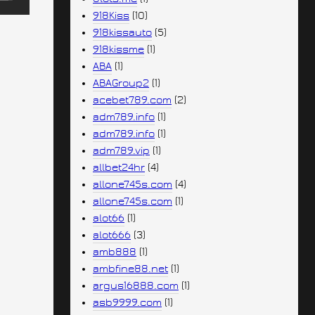
918Kiss
(10)
918kissauto
(5)
918kissme
(1)
ABA
(1)
ABAGroup2
(1)
acebet789.com
(2)
adm789.info
(1)
adm789.info
(1)
adm789.vip
(1)
allbet24hr
(4)
allone745s.com
(4)
allone745s.com
(1)
alot66
(1)
alot666
(3)
amb888
(1)
ambfine88.net
(1)
argus16888.com
(1)
asb9999.com
(1)