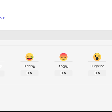
biz
Sleepy
Angry
Surprise
d
0
%
0
%
0
%