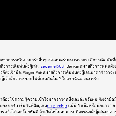
งจากการพนันบาคาร่าอื่นๆแน่นอนครับผม เพราะจะมีการเดิมพันที่เป
งการเดิมพันฝั่งผู้เล่น,
sagame168th
Bankerหมายถึงการพนันฝั่งเจ
็ฝั่งเจ้ามือ, Player Pairหมายถึงการเดิมพันฝั่งผู้เล่นบาคาร่าว่าจ
งผู้เจ้ามือว่าจะออกไพ่ที่เช่นกันใน 2 ใบแรกนั่นเองนะครับ
ต้องใช้ความรู้ความเข้าใจมากราวๆหนึ่งเลยล่ะครับผม ฝั่งเจ้ามือ
ะขอรับ เริ่มกันที่ฝั่งผู้เล่น
sa gaming
แม้มี 5 แต้มหรือน้อยกว่า 
ามารถจั่วได้เลยโดยทันที ถ้าเกิดไพ่ไม่สามารถที่จะชนะฝั่งผู้เล่นบาคาร