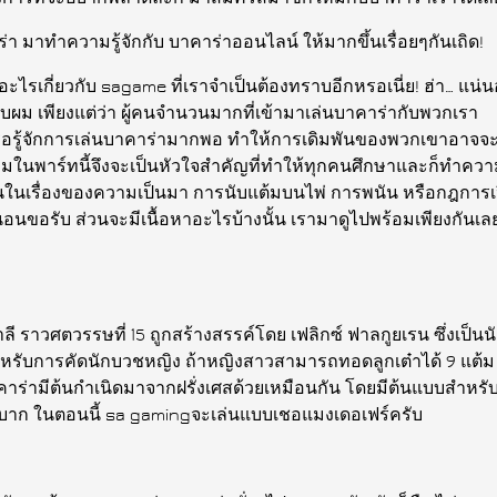
ร่า มาทำความรู้จักกับ บาคาร่าออนไลน์ ให้มากขึ้นเรื่อยๆกันเถิด!
อะไรเกี่ยวกับ sagame ที่เราจำเป็นต้องทราบอีกหรอเนี่ย! ฮ่า… แน่
บผม เพียงแต่ว่า ผู้คนจำนวนมากที่เข้ามาเล่นบาคาร่ากับพวกเรา
รือรู้จักการเล่นบาคาร่ามากพอ ทำให้การเดิมพันของพวกเขาอาจจะ
ความในพาร์ทนี้จึงจะเป็นหัวใจสำคัญที่ทำให้ทุกคนศึกษาและก็ทำควา
ะเป็นในเรื่องของความเป็นมา การนับแต้มบนไพ่ การพนัน หรือกฎการเ
นอนขอรับ ส่วนจะมีเนื้อหาอะไรบ้างนั้น เรามาดูไปพร้อมเพียงกันเล
ี ราวศตวรรษที่ 15 ถูกสร้างสรรค์โดย เฟลิกซ์ ฟาลกูยเรน ซึ่งเป็นนัก
ับการคัดนักบวชหญิง ถ้าหญิงสาวสามารถทอดลูกเต๋าได้ 9 แต้ม 
บาคาร่ามีต้นกำเนิดมาจากฝรั่งเศสด้วยเหมือนกัน โดยมีต้นแบบสำหร
ันบาก ในตอนนี้ sa gamingจะเล่นแบบเชอแมงเดอเฟร์ครับ