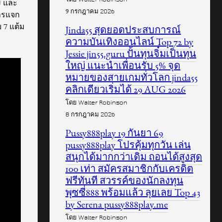
J และ
9 กรกฎาคม 2026
การแจก
บ 7 แต้ม
Jinda55 สุดยอดประสบการณ์
ความบันเทิงออนไลน์ Top 72 by
Jessie jin55.guru ปั้นทุนจิ๋มเป็นทุน
ใหญ่ แนะนำเพื่อนรับ 5% จุด
หมายของสายเกมทั่วโลก jinda55
คลิกเดียวเริ่มได้ 29 AUG 2026
โดย Walter Robinson
8 กรกฎาคม 2026
Pussy888play 19 กันยา 69
pussy888play โปรคุ้มทุกวัน เล่น
สนุกได้มากกว่าเดิม ถอนได้สูงสุด
100 เท่า สมัครสมาชิกกับเครดิต
ฟรีทันที สวรรค์ของนักลงทุน
พุซซี่888 พร้อมแล้ว ลุยเลย Top 43
by Serena pussy888play.me
โดย Walter Robinson