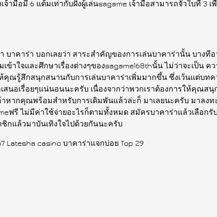
่งเจ้ามือมี 6 แต้มเท่ากับฝั่งผู้เล่นsagame เจ้ามือสามารถจั่วใบที่ 3 เ
จากเรา บาคาร่า บอกเลยว่า สาระสำคัญของการเล่นบาคาร่านั้น บางที
มเข้าใจและศึกษาเรื่องต่างๆของsagame168thนั้น ไม่ว่าจะเป็น คว
คุณรู้สึกสนุกสนานกับการเล่นบาคาร่าเพิ่มมากขึ้น ซึ่งเว้นแต่บท
ำเสนอเรื่อยๆแน่นอนนะครับ เนื่องจากว่าพวกเราต้องการให้คุณสนุก
็ถ้าหากคุณพร้อมสำหรับการเดิมพันแล้วล่ะก็ มาเลยนะครับ มาลงท
eฟรี ไม่มีค่าใช้จ่ายอะไรก็ตามทั้งหมด สมัครบาคาร่าแล้วเลือกร
าชิกแล้วมาบันเทิงใจไปด้วยกันนะครับ
7 Latesha casino บาคาร่าแจกบ่อย Top 29