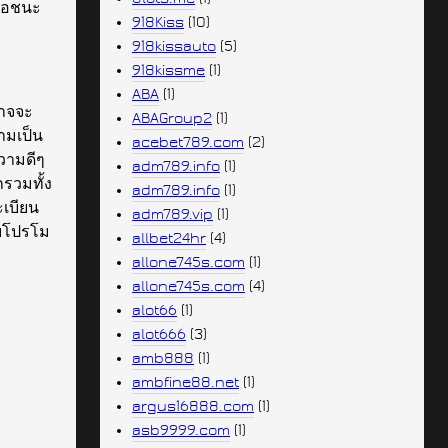
พื่อชนะ
918Kiss
(10)
918kissauto
(5)
918kissme
(1)
ABA
(1)
อาจจะ
ABAGroup2
(1)
ามเป็น
acebet789.com
(2)
ความดีๆ
adm789.info
(1)
รวมทั้ง
adm789.info
(1)
ะเบียน
adm789.vip
(1)
ับโปรโม
allbet24hr
(4)
allone745s.com
(1)
allone745s.com
(4)
alot66
(1)
alot666
(3)
amb888
(1)
ambfine88.net
(1)
argus16888.com
(1)
asb9999.com
(1)