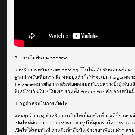
3. การเดิมพันบน sagame
สำหรับการพนันบน sa gaming ก็ไม่ได้สลับซับซ้อนหรือต่า
ฐานสำหรับเพื่อการเดิมพันอยู่แล้ว ไม่ว่าจะเป็น Playerหมายถึ
Tie Gameหมายถึงการเดิมพันผลเสมอกันระหว่างฝั่งผู้เล่นแล้วก
ที่เหมือนกันใน 2 ใบแรก รวมทั้ง Banker Pair คือ การพนันฝั่
4. กฎสำหรับในการเปิดไพ่
และสุดท้าย กฎสำหรับการเปิดไพ่เป็นอะไรที่บางทีก็อาจจะจำ
เปิดไพ่ที่ดีกว่ามากกว่า ซึ่งผมจะสรุปให้คุณเข้าใจง่ายที่สุดเลยค่
เปิดไพ่ได้เลยทันที ส่วนฝั่งเจ้ามือนั้น จำง่ายๆเพียงแค่ว่า ส