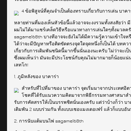
4 ข้อพิสูจน์ที่คุณจำเป็นต้องทราบเกี่ยวกับการเล่น บาคา
หลายท่านที่มองเห็นหัวข้อนี้แล้วอาจจะงงรวมทั้งสงสัยว่า มี
ผมไม่ได้มาแชร์เคล็ดวิธีหรือแนวทางการเล่นใดๆทั้งมวลครั
sagame168th บางทีอาจจะยังไม่ได้มีความรู้ความเข้าใจห
ได้ว่าจะมีปัญหาหรือติดขัดตรงจุดใดจุดหนึ่งก็เป็นได้ บท
เกี่ยวกับการเดิมพันชนิดนี้มากขึ้นนั่นเองนะครับ ไม่ว่าจ
ซึ่งผมเห็นว่า มันจะมีประโยชน์กับคุณไม่มากมายก็น้อยแน่
เลทโก!
1. ภูมิหลังของ บาคาร่า
สำหรับที่ไปที่มาของ บาคาร่า จุดเริ่มมาจากประเทศอิตาล
โชคที่ได้รับแนวความคิดมาจากพิธีกรรมทางศาสนาสำหร
รับการคัดสรรให้เป็นบรรพชิตนั่นเองครับ แต่ว่าบ้างก็ว่า 
เดิมพัน 2 แบบร่วมกัน ทั้งแบบเชอแมงเดอเฟร์ แล้วก็แบบอ
2. การนับแต้มบนไพ่ sagame168th