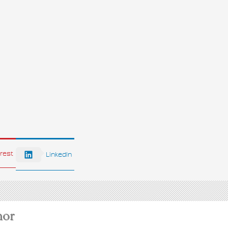
erest
LinkedIn
hor