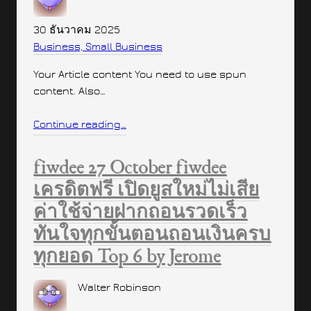
30 ธันวาคม 2025
Business, Small Business
Your Article content You need to use spun
content. Also…
Continue reading…
fiwdee 27 October fiwdee
เครดิตฟรี เปิดยูสใหม่ไม่เสีย
ค่าใช้จ่ายฝากถอนรวดเร็ว
ทันใจทุกขั้นตอนถอนเงินครบ
ทุกยอด Top 6 by Jerome
Walter Robinson