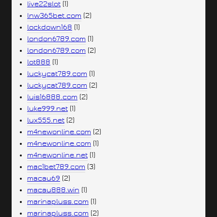
live22slot
(1)
lnw365bet.com
(2)
lockdown168
(1)
london6789.com
(1)
london6789.com
(2)
lot888
(1)
luckycat789.com
(1)
luckycat789.com
(2)
luis16888.com
(2)
luke999.net
(1)
lux555.net
(2)
m4newonline.com
(2)
m4newonline.com
(1)
m4newonline.net
(1)
mac1bet789.com
(3)
macau69
(2)
macau888.win
(1)
marinapluss.com
(1)
marinapluss.com
(2)