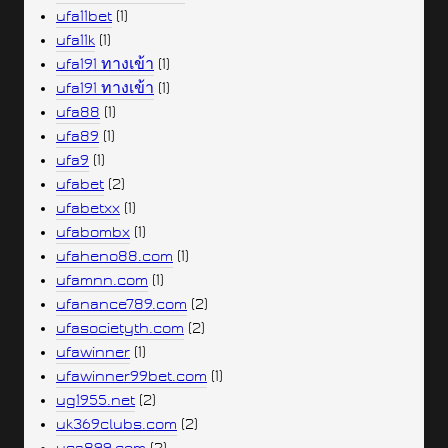
ufa11bet
(1)
ufa11k
(1)
ufa191 ทางเข้า
(1)
ufa191 ทางเข้า
(1)
ufa88
(1)
ufa89
(1)
ufa9
(1)
ufabet
(2)
ufabetxx
(1)
ufabombx
(1)
ufaheno88.com
(1)
ufamnn.com
(1)
ufanance789.com
(2)
ufasocietyth.com
(2)
ufawinner
(1)
ufawinner99bet.com
(1)
ug1955.net
(2)
uk369clubs.com
(2)