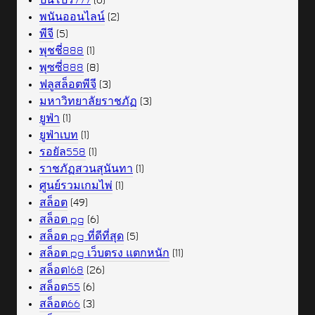
ปันโปร777
(6)
พนันออนไลน์
(2)
พีจี
(5)
พุชชี่888
(1)
พุซซี่888
(8)
ฟลูสล็อตพีจี
(3)
มหาวิทยาลัยราชภัฏ
(3)
ยูฟ่า
(1)
ยูฟ่าเบท
(1)
รอยัล558
(1)
ราชภัฏสวนสุนันทา
(1)
ศูนย์รวมเกมไพ่
(1)
สล็อต
(49)
สล็อต pg
(6)
สล็อต pg ที่ดีที่สุด
(5)
สล็อต pg เว็บตรง แตกหนัก
(11)
สล็อต168
(26)
สล็อต55
(6)
สล็อต66
(3)