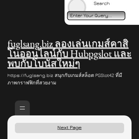
ข้าม
Search
ไป
ยัง
เนื้อหา
fuglsang.biz ลองเล่นเกมส์คาสิ
โนออนไลน์กับ Hubpgslot และ
พบกับโบนัสใหม่ๆ
https://fuglsang.biz สนุกกับเกมส์สล็อต PGSlot42 ที่มี
ภาพกราฟฟิกที่สวยงาม
Next Page