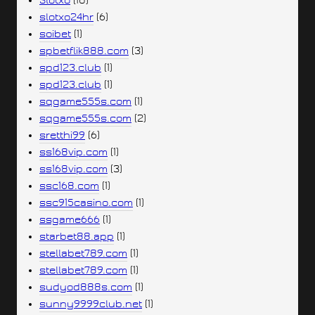
Slotxo
(10)
slotxo24hr
(6)
soibet
(1)
spbetflik888.com
(3)
spd123.club
(1)
spd123.club
(1)
sqgame555s.com
(1)
sqgame555s.com
(2)
sretthi99
(6)
ss168vip.com
(1)
ss168vip.com
(3)
ssc168.com
(1)
ssc915casino.com
(1)
ssgame666
(1)
starbet88.app
(1)
stellabet789.com
(1)
stellabet789.com
(1)
sudyod888s.com
(1)
sunny9999club.net
(1)