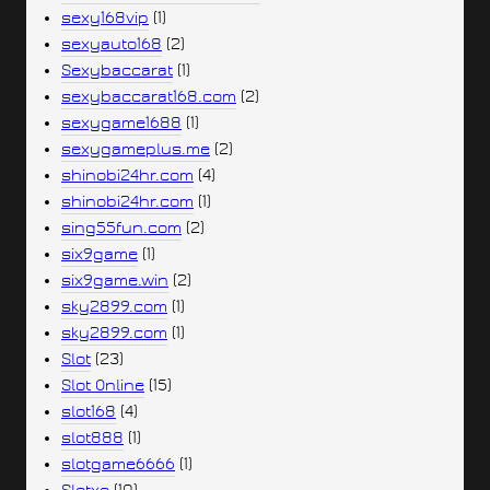
sexy168vip
(1)
sexyauto168
(2)
Sexybaccarat
(1)
sexybaccarat168.com
(2)
sexygame1688
(1)
sexygameplus.me
(2)
shinobi24hr.com
(4)
shinobi24hr.com
(1)
sing55fun.com
(2)
six9game
(1)
six9game.win
(2)
sky2899.com
(1)
sky2899.com
(1)
Slot
(23)
Slot Online
(15)
slot168
(4)
slot888
(1)
slotgame6666
(1)