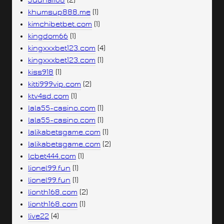
Judhai168
(2)
khumsup888.me
(1)
kimchibetbet.com
(1)
kingdom66
(1)
kingxxxbet123.com
(4)
kingxxxbet123.com
(1)
kiss918
(1)
kitti999vip.com
(2)
ktv4sd.com
(1)
lala55-casino.com
(1)
lala55-casino.com
(1)
lalikabetsgame.com
(1)
lalikabetsgame.com
(2)
lcbet444.com
(1)
lionel99.fun
(1)
lionel99.fun
(1)
lionth168.com
(2)
lionth168.com
(1)
live22
(4)