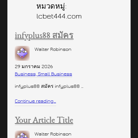
หมวดหมู่:
lcbet444.com
infyplus88 สมัคร
Walter Robinson
29 มกราคม 2026
Business, Small Business
infyplus88 สมัคร infyplus88 …
Continue reading…
Your Article Title
Walter Robinson