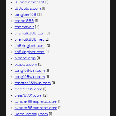
SuperGame Slot
(1)
t88golds.com
(1)
tangtem168
(2)
teenoi888
(1)
temmax69
(3)
thehulk888.com
(1)
thehulk888.net
(2)
tia8kingbet.com
(3)
tia8kingbet.com
(1)
tkb666.app
(1)
tkbpgg.com
(3)
tong168win.com
(1)
tong168win.com
(1)
topstar359win.com
(1)
tree78999.com
(1)
tree78999.com
(2)
tunder88express.com
(1)
tunder88express.com
(1)
udee365day.com
(1)