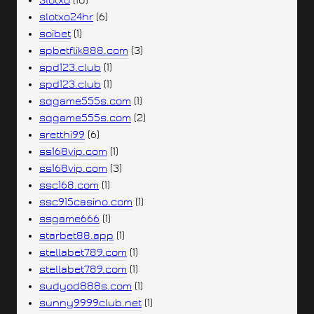
Slotxo
(10)
slotxo24hr
(6)
soibet
(1)
spbetflik888.com
(3)
spd123.club
(1)
spd123.club
(1)
sqgame555s.com
(1)
sqgame555s.com
(2)
sretthi99
(6)
ss168vip.com
(1)
ss168vip.com
(3)
ssc168.com
(1)
ssc915casino.com
(1)
ssgame666
(1)
starbet88.app
(1)
stellabet789.com
(1)
stellabet789.com
(1)
sudyod888s.com
(1)
sunny9999club.net
(1)