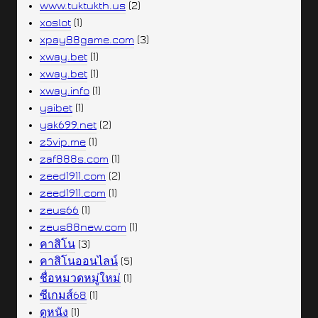
www.tuktukth.us
(2)
xoslot
(1)
xpay88game.com
(3)
xway.bet
(1)
xway.bet
(1)
xway.info
(1)
yaibet
(1)
yak699.net
(2)
z5vip.me
(1)
zaf888s.com
(1)
zeed1911.com
(2)
zeed1911.com
(1)
zeus66
(1)
zeus88new.com
(1)
คาสิโน
(3)
คาสิโนออนไลน์
(5)
ชื่อหมวดหมู่ใหม่
(1)
ซีเกมส์68
(1)
ดูหนัง
(1)