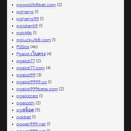
pggold168bet.com
(2)
pgheng
(1)
pgheng99
(1)
pgjoker69
(1)
pgk44b
(1)
pglucky168.com
(1)
PGSlot
(46)
Pgslot เว็บตรง
(4)
pgslot77
(2)
pgslot77.com
(4)
pgslot99
(3)
pgslot9999.co
(1)
pgslot999bets.com
(2)
pgslotceo
(1)
pgslotth
(2)
pgสล็อต
(5)
pokbet
(1)
power999.net
(1)