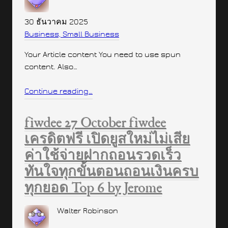
30 ธันวาคม 2025
Business, Small Business
Your Article content You need to use spun
content. Also…
Continue reading…
fiwdee 27 October fiwdee
เครดิตฟรี เปิดยูสใหม่ไม่เสีย
ค่าใช้จ่ายฝากถอนรวดเร็ว
ทันใจทุกขั้นตอนถอนเงินครบ
ทุกยอด Top 6 by Jerome
Walter Robinson