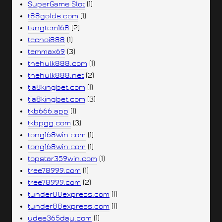
SuperGame Slot
(1)
t88golds.com
(1)
tangtem168
(2)
teenoi888
(1)
temmax69
(3)
thehulk888.com
(1)
thehulk888.net
(2)
tia8kingbet.com
(1)
tia8kingbet.com
(3)
tkb666.app
(1)
tkbpgg.com
(3)
tong168win.com
(1)
tong168win.com
(1)
topstar359win.com
(1)
tree78999.com
(1)
tree78999.com
(2)
tunder88express.com
(1)
tunder88express.com
(1)
udee365day.com
(1)