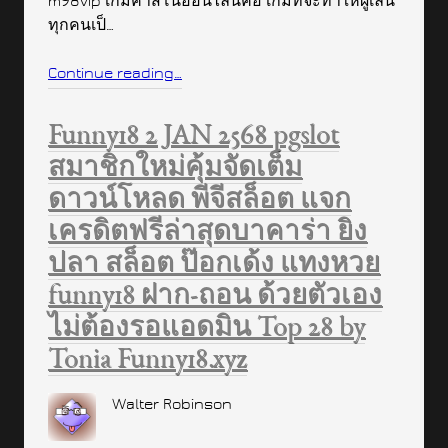
m98vip เกมคาสิโนออนไลน์คือ เกมที่จะทำให้ผู้เล่น
ทุกคนเป็…
Continue reading…
Funny18 2 JAN 2568 pgslot
สมาชิกใหม่คุ้มจัดเต็ม
ดาวน์โหลด พีจีสล็อต แจก
เครดิตฟรีล่าสุดบาคาร่า ยิง
ปลา สล็อต ป๊อกเด้ง แทงหวย
funny18 ฝาก-ถอน ด้วยตัวเอง
ไม่ต้องรอแอดมิน Top 28 by
Tonia Funny18.xyz
Walter Robinson