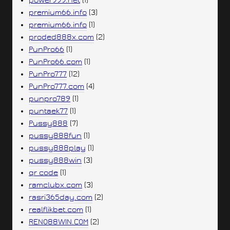
power999.net
(1)
premium66.info
(3)
premium66.info
(1)
proded888x.com
(2)
PunPro66
(1)
PunPro66.com
(1)
PunPro777
(12)
PunPro777.com
(4)
punpro789
(1)
puntaek77
(1)
Pussy888
(7)
pussy888fun
(1)
pussy888play
(1)
pussy888win
(3)
qr code
(1)
ramclubx.com
(3)
rasri365day.com
(2)
realflikbet.com
(1)
RENO88WIN.COM
(2)