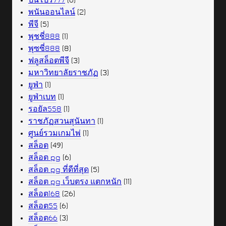
ปันโปร777
(6)
พนันออนไลน์
(2)
พีจี
(5)
พุชชี่888
(1)
พุซซี่888
(8)
ฟลูสล็อตพีจี
(3)
มหาวิทยาลัยราชภัฏ
(3)
ยูฟ่า
(1)
ยูฟ่าเบท
(1)
รอยัล558
(1)
ราชภัฏสวนสุนันทา
(1)
ศูนย์รวมเกมไพ่
(1)
สล็อต
(49)
สล็อต pg
(6)
สล็อต pg ที่ดีที่สุด
(5)
สล็อต pg เว็บตรง แตกหนัก
(11)
สล็อต168
(26)
สล็อต55
(6)
สล็อต66
(3)