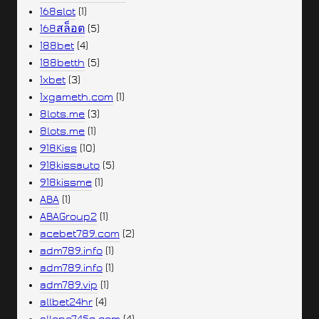
168slot
(1)
168สล็อต
(5)
188bet
(4)
188betth
(5)
1xbet
(3)
1xgameth.com
(1)
8lots.me
(3)
8lots.me
(1)
918Kiss
(10)
918kissauto
(5)
918kissme
(1)
ABA
(1)
ABAGroup2
(1)
acebet789.com
(2)
adm789.info
(1)
adm789.info
(1)
adm789.vip
(1)
allbet24hr
(4)