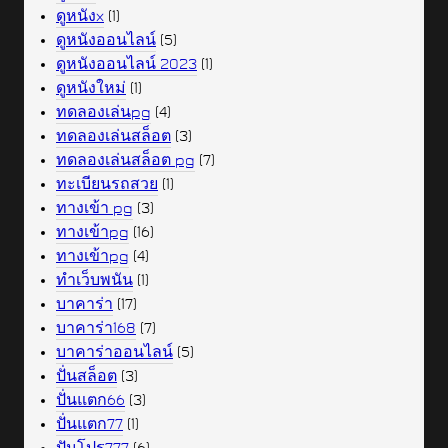
ดูหนังx
(1)
ดูหนังออนไลน์
(5)
ดูหนังออนไลน์ 2023
(1)
ดูหนังใหม่
(1)
ทดลองเล่นpg
(4)
ทดลองเล่นสล็อต
(3)
ทดลองเล่นสล็อต pg
(7)
ทะเบียนรถสวย
(1)
ทางเข้า pg
(3)
ทางเข้าpg
(16)
ทางเข้าpg
(4)
ทำเว็บพนัน
(1)
บาคาร่า
(17)
บาคาร่า168
(7)
บาคาร่าออนไลน์
(5)
ปั่นสล็อต
(3)
ปั่นแตก66
(3)
ปั่นแตก77
(1)