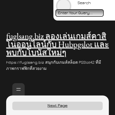
ข้าม
Search
ไป
ยัง
เนื้อหา
fuglsang.biz ลองเล่นเกมส์คาสิ
โนออนไลน์กับ Hubpgslot และ
พบกับโบนัสใหม่ๆ
https://fuglsang.biz สนุกกับเกมส์สล็อต PGSlot42 ที่มี
ภาพกราฟฟิกที่สวยงาม
Next Page