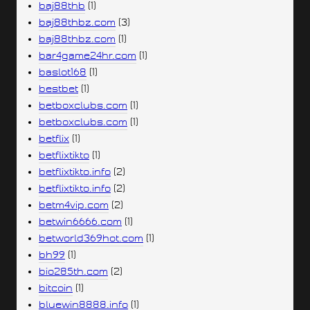
baj88thb
(1)
baj88thbz.com
(3)
baj88thbz.com
(1)
bar4game24hr.com
(1)
baslot168
(1)
bestbet
(1)
betboxclubs.com
(1)
betboxclubs.com
(1)
betflix
(1)
betflixtikto
(1)
betflixtikto.info
(2)
betflixtikto.info
(2)
betm4vip.com
(2)
betwin6666.com
(1)
betworld369hot.com
(1)
bh99
(1)
bio285th.com
(2)
bitcoin
(1)
bluewin8888.info
(1)