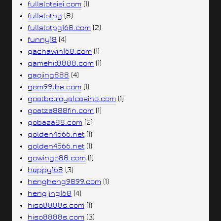
fullsloteiei.com
(1)
fullslotpg
(8)
fullslotpg168.com
(2)
funny18
(4)
gachawin168.com
(1)
gamehit8888.com
(1)
gaojing888
(4)
gem99ths.com
(1)
goatbetroyalcasino.com
(1)
goatza888fin.com
(1)
gobaza88.com
(2)
golden4566.net
(1)
golden4566.net
(1)
gowingo88.com
(1)
happy168
(3)
hengheng9899.com
(1)
hengjing168
(4)
hiso8888s.com
(1)
hiso8888s.com
(3)