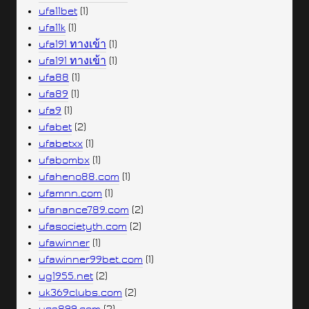
ufa11bet
(1)
ufa11k
(1)
ufa191 ทางเข้า
(1)
ufa191 ทางเข้า
(1)
ufa88
(1)
ufa89
(1)
ufa9
(1)
ufabet
(2)
ufabetxx
(1)
ufabombx
(1)
ufaheno88.com
(1)
ufamnn.com
(1)
ufanance789.com
(2)
ufasocietyth.com
(2)
ufawinner
(1)
ufawinner99bet.com
(1)
ug1955.net
(2)
uk369clubs.com
(2)