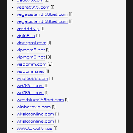
usa899.com
(2)
veera6999.com
(1)
vegasisland168bet.com
(1)
vegasisland168bet.com
(1)
ver888.vip
(1)
vip168sa
(1)
viperpro1.com
(1)
vipmgm8.net
(1)
vipmgm8.net
(3)
visdomm.com
(2)
visdomm.net
(1)
vvip16688.com
(1)
we789s.com
(1)
we789s.com
(1)
westbluez168bet.com
(1)
winherovip.com
(1)
wkslotonline.com
(1)
wkslotonline.com
(1)
www.tuktukth.us
(1)