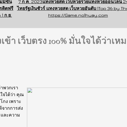
่มีขั้น
7 ก.ค. 2023แทงหวยสด เว็บหวยรวยแทงหวยออนไลน์ 2
รดิตฟรี
ไทยรัฐเงินชัวร์ แทงหวยสด เว็บหวยอันดับ 1Top 36 by T
1 ก.ย.
https://Game.no1huay.com
ข้า เว็บตรง 100% มั่นใจได้ว่าเห
ว่าพวกเรา
ใจได้ว่า คุณ
กโกง เพราะ
ได้จากการส่ง
ส และความ