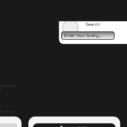
Search