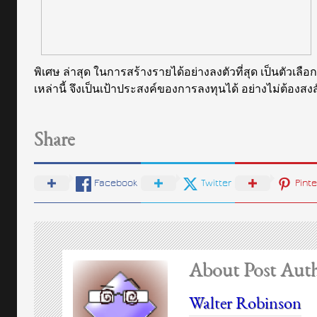
พิเศษ ล่าสุด ในการสร้างรายได้อย่างลงตัวที่สุด เป็นตัวเลือกพิ
เหล่านี้ จึงเป็นเป้าประสงค์ของการลงทุนได้ อย่างไม่ต้องสง
Share
Facebook
Twitter
Pint
About Post Aut
Walter Robinson