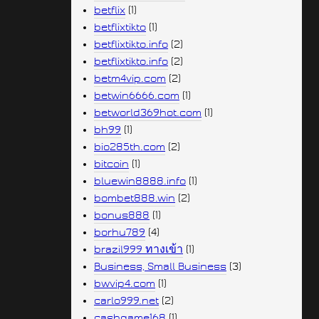
betflix
(1)
betflixtikto
(1)
betflixtikto.info
(2)
betflixtikto.info
(2)
betm4vip.com
(2)
betwin6666.com
(1)
betworld369hot.com
(1)
bh99
(1)
bio285th.com
(2)
bitcoin
(1)
bluewin8888.info
(1)
bombet888.win
(2)
bonus888
(1)
borhu789
(4)
brazil999 ทางเข้า
(1)
Business, Small Business
(3)
bwvip4.com
(1)
carlo999.net
(2)
cashgame168
(1)