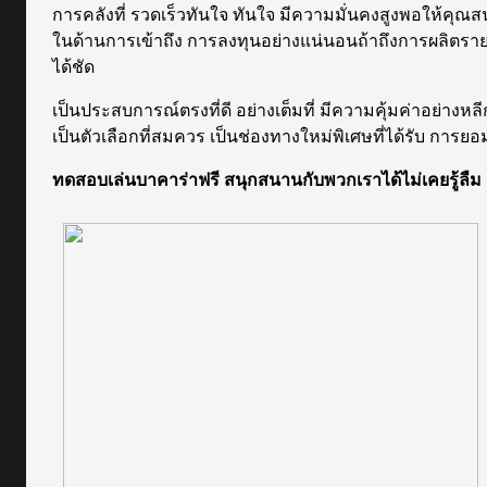
การคลังที่ รวดเร็วทันใจ ทันใจ มีความมั่นคงสูงพอให้คุ
ในด้านการเข้าถึง การลงทุนอย่างแน่นอนถ้าถึงการผลิตรายได้ให
ได้ชัด
เป็นประสบการณ์ตรงที่ดี อย่างเต็มที่ มีความคุ้มค่าอย่างหลีก
เป็นตัวเลือกที่สมควร เป็นช่องทางใหม่พิเศษที่ได้รับ การยอ
ทดสอบเล่นบาคาร่าฟรี สนุกสนานกับพวกเราได้ไม่เคยรู้ลืม