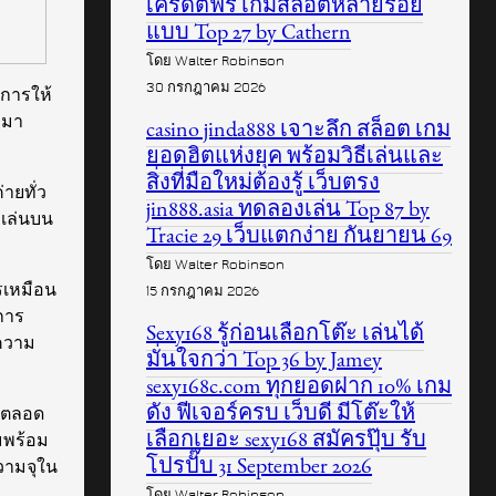
เครดิตฟรี เกมสล็อตหลายร้อย
แบบ Top 27 by Cathern
โดย Walter Robinson
30 กรกฎาคม 2026
บการให้
ะมา
casino jinda888 เจาะลึก สล็อต เกม
ยอดฮิตแห่งยุค พร้อมวิธีเล่นและ
สิ่งที่มือใหม่ต้องรู้ เว็บตรง
ายทั่ว
jin888.asia ทดลองเล่น Top 87 by
าเล่นบน
Tracie 29 เว็บแตกง่าย กันยายน 69
โดย Walter Robinson
ครเหมือน
15 กรกฎาคม 2026
ะการ
Sexy168 รู้ก่อนเลือกโต๊ะ เล่นได้
งความ
มั่นใจกว่า Top 36 by Jamey
sexy168c.com ทุกยอดฝาก 10% เกม
ดัง ฟีเจอร์ครบ เว็บดี มีโต๊ะให้
ดยตลอด
เลือกเยอะ sexy168 สมัครปุ๊บ รับ
ามพร้อม
โปรปั๊บ 31 September 2026
ความจุใน
โดย Walter Robinson