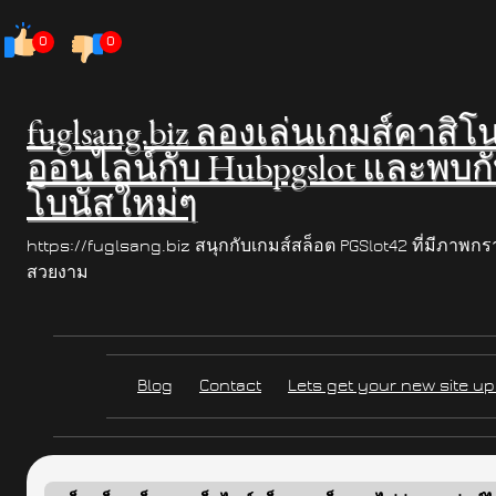
ข้าม
ไป
0
0
ยัง
เนื้อหา
fuglsang.biz ลองเล่นเกมส์คาสิโ
ออนไลน์กับ Hubpgslot และพบก
โบนัสใหม่ๆ
https://fuglsang.biz สนุกกับเกมส์สล็อต PGSlot42 ที่มีภาพกรา
สวยงาม
Blog
Contact
Lets get your new site up