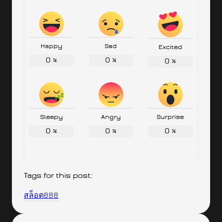
Happy
Sad
Excited
0
%
0
%
0
%
Sleepy
Angry
Surprise
0
%
0
%
0
%
Tags for this post:
สล็อต888