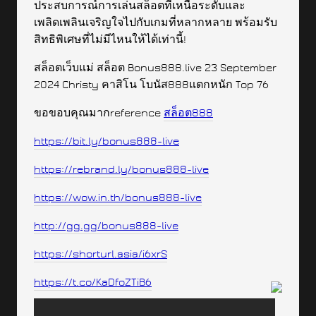
ประสบการณ์การเล่นสล็อตที่เหนือระดับและ
เพลิดเพลินเจริญใจไปกับเกมที่หลากหลาย พร้อมรับ
สิทธิพิเศษที่ไม่มีไหนให้ได้เท่านี้!
สล็อตเว็บแม่ สล็อต Bonus888.live 23 September
2024 Christy คาสิโน โบนัส888แตกหนัก Top 76
ขอขอบคุณมากreference
สล็อต888
https://bit.ly/bonus888-live
https://rebrand.ly/bonus888-live
https://wow.in.th/bonus888-live
http://gg.gg/bonus888-live
https://shorturl.asia/i6xrS
https://t.co/KaDfoZTiB6