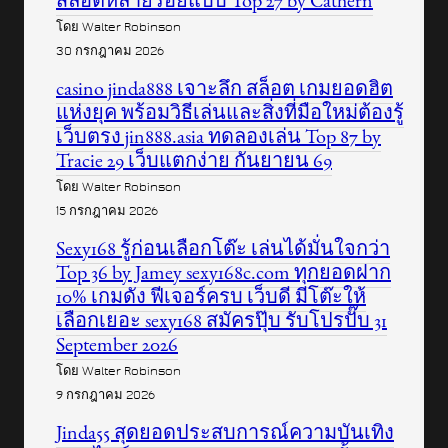
สล็อตหลายร้อยแบบ Top 27 by Cathern
โดย Walter Robinson
30 กรกฎาคม 2026
casino jinda888 เจาะลึก สล็อต เกมยอดฮิต
แห่งยุค พร้อมวิธีเล่นและสิ่งที่มือใหม่ต้องรู้
เว็บตรง jin888.asia ทดลองเล่น Top 87 by
Tracie 29 เว็บแตกง่าย กันยายน 69
โดย Walter Robinson
15 กรกฎาคม 2026
Sexy168 รู้ก่อนเลือกโต๊ะ เล่นได้มั่นใจกว่า
Top 36 by Jamey sexy168c.com ทุกยอดฝาก
10% เกมดัง ฟีเจอร์ครบ เว็บดี มีโต๊ะให้
เลือกเยอะ sexy168 สมัครปุ๊บ รับโปรปั๊บ 31
September 2026
โดย Walter Robinson
9 กรกฎาคม 2026
Jinda55 สุดยอดประสบการณ์ความบันเทิง