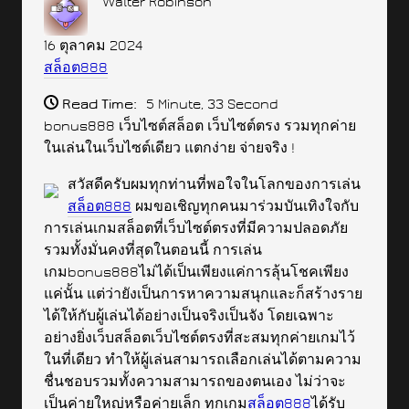
Walter Robinson
16 ตุลาคม 2024
สล็อต888
Read Time:
5 Minute, 33 Second
bonus888 เว็บไซต์สล็อต เว็บไซต์ตรง รวมทุกค่าย
ในเล่นในเว็บไซต์เดียว แตกง่าย จ่ายจริง !
สวัสดีครับผมทุกท่านที่พอใจในโลกของการเล่น
สล็อต888
ผมขอเชิญทุกคนมาร่วมบันเทิงใจกับ
การเล่นเกมสล็อตที่เว็บไซต์ตรงที่มีความปลอดภัย
รวมทั้งมั่นคงที่สุดในตอนนี้ การเล่น
เกมbonus888ไม่ได้เป็นเพียงแค่การลุ้นโชคเพียง
แค่นั้น แต่ว่ายังเป็นการหาความสนุกและก็สร้างราย
ได้ให้กับผู้เล่นได้อย่างเป็นจริงเป็นจัง โดยเฉพาะ
อย่างยิ่งเว็บสล็อตเว็บไซต์ตรงที่สะสมทุกค่ายเกมไว้
ในที่เดียว ทำให้ผู้เล่นสามารถเลือกเล่นได้ตามความ
ชื่นชอบรวมทั้งความสามารถของตนเอง ไม่ว่าจะ
เป็นค่ายใหญ่หรือค่ายเล็ก ทุกเกม
สล็อต888
ได้รับ