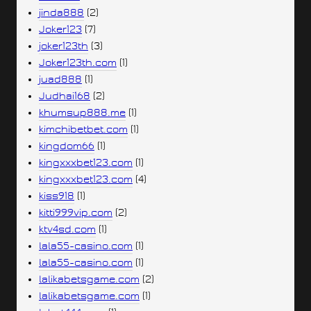
jinda888
(2)
Joker123
(7)
joker123th
(3)
Joker123th.com
(1)
juad888
(1)
Judhai168
(2)
khumsup888.me
(1)
kimchibetbet.com
(1)
kingdom66
(1)
kingxxxbet123.com
(1)
kingxxxbet123.com
(4)
kiss918
(1)
kitti999vip.com
(2)
ktv4sd.com
(1)
lala55-casino.com
(1)
lala55-casino.com
(1)
lalikabetsgame.com
(2)
lalikabetsgame.com
(1)