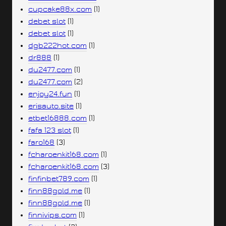
cupcake88x.com
(1)
debet slot
(1)
debet slot
(1)
dgb222hot.com
(1)
dr888
(1)
du2477.com
(1)
du2477.com
(2)
enjoy24.fun
(1)
erisauto.site
(1)
etbet16888.com
(1)
fafa 123 slot
(1)
faro168
(3)
fcharoenkit168.com
(1)
fcharoenkit168.com
(3)
finfinbet789.com
(1)
finn88gold.me
(1)
finn88gold.me
(1)
finnivips.com
(1)