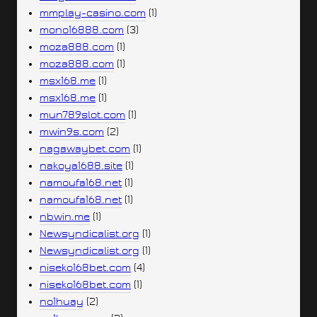
mmplay-casino.com
(1)
mono16888.com
(3)
moza888.com
(1)
moza888.com
(1)
msx168.me
(1)
msx168.me
(1)
mun789slot.com
(1)
mwin9s.com
(2)
nagawaybet.com
(1)
nakoya1688.site
(1)
namoufa168.net
(1)
namoufa168.net
(1)
nbwin.me
(1)
Newsyndicalist.org
(1)
Newsyndicalist.org
(1)
niseko168bet.com
(4)
niseko168bet.com
(1)
no1huay
(2)