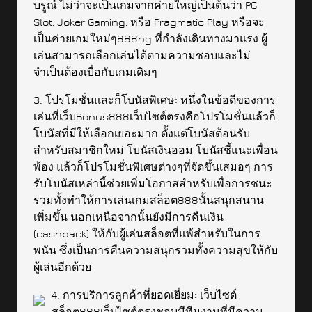
บรูณ์ ไม่ว่าจะเป็นเกมจากค่ายใหญ่เป็นต้นว่า PG
Slot, Joker Gaming, หรือ Pragmatic Play หรือจะ
เป็นค่ายเกมใหม่ๆ888pg ที่กำลังเดินทางมาแรง ผู้
เล่นสามารถเลือกเล่นได้ตามความชอบและไม่
จำเป็นต้องเบื่อกับเกมเดิมๆ
3. โปรโมชั่นและก็โบนัสพิเศษ: หนึ่งในข้อดีของการ
เล่นที่เว็บBonus888เว็บไซต์ตรงคือโปรโมชั่นแล้วก็
โบนัสที่มีให้เลือกเยอะมาก ตั้งแต่โบนัสต้อนรับ
สำหรับสมาชิกใหม่ โบนัสเงินออม โบนัสชี้แนะเพื่อน
พ้อง แล้วก็โปรโมชั่นพิเศษต่างๆที่จัดขึ้นเสมอๆ การ
รับโบนัสเหล่านี้ช่วยเพิ่มโอกาสสำหรับเพื่อการชนะ
รวมทั้งทำให้การเล่นเกมสล็อต888นั้นสนุกสนาน
เพิ่มขึ้น นอกเหนือจากนั้นยังมีการคืนเงิน
(cashback) ให้กับผู้เล่นสล็อตที่แพ้สำหรับในการ
พนัน ซึ่งเป็นการคืนความสนุกรวมทั้งความสุขให้กับ
ผู้เล่นอีกด้วย
4. การบริการลูกค้าที่ยอดเยี่ยม: เว็บไซต์