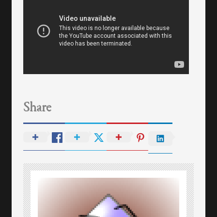
Share