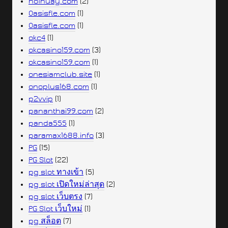
no1huay.com
(2)
Oasisfle.com
(1)
Oasisfle.com
(1)
okc4
(1)
okcasino159.com
(3)
okcasino159.com
(1)
onesiamclub.site
(1)
onoplus168.com
(1)
p2vvip
(1)
pananthai99.com
(2)
panda555
(1)
paramax1688.info
(3)
PG
(15)
PG Slot
(22)
pg slot ทางเข้า
(5)
pg slot เปิดใหม่ล่าสุด
(2)
pg slot เว็บตรง
(7)
PG Slot เว็บใหม่
(1)
pg สล็อต
(7)