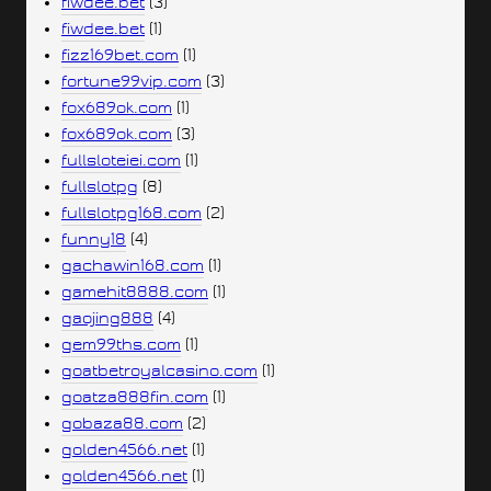
fiwdee.bet
(3)
fiwdee.bet
(1)
fizz169bet.com
(1)
fortune99vip.com
(3)
fox689ok.com
(1)
fox689ok.com
(3)
fullsloteiei.com
(1)
fullslotpg
(8)
fullslotpg168.com
(2)
funny18
(4)
gachawin168.com
(1)
gamehit8888.com
(1)
gaojing888
(4)
gem99ths.com
(1)
goatbetroyalcasino.com
(1)
goatza888fin.com
(1)
gobaza88.com
(2)
golden4566.net
(1)
golden4566.net
(1)