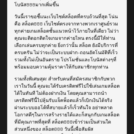
โบนัส888มากเพิ่มขึ้น
วันนี้เราขอชี้แนะเว็บไซต์สล็อตที่ครบถ้วนที่สุด โน่น
คือ สล็อต888 เว็บไซต์ตรงจากทางพวกเราศูนย์รวม
ทุกค่ายเกมสล็อตชั้นแนวหน้าไว้ภายในที่เดียว ไม่ว่า
คุณจะติดอกติดใจเกมจากค่ายไหน ตรงนี้มีให้ท่าน
เลือกเล่นครบทุกค่าย ยิ่งกว่านั้น สล็อต ยังมีบริการที่
ครบครัน ไม่ว่าจะเป็นระบบฝาก-ถอนอัตโนมัติที่เร็ว
รวมทั้งไม่เป็นอันตราย โปรโมชั่นและโบนัสต่างๆที่
พร้อมมอบความคุ้มราคาให้กับสมาชิกทุกท่าน
รวมทั้งพิเศษสุด! สำหรับคนที่สมัครสมาชิกกับพวก
เราในวันนี้ คุณจะได้รับเครดิตฟรีไปใช้เล่นเกมสล็อต
ได้ในทันที ไม่ต้องฝากเงิน โดยคุณสามารถนำ
เครดิตฟรีนี้ไปลุ้นรับแจ็คพ็อตแล้วก็เบิกเงินได้จริง
ผ่านระบบออโต้ที่สบายแล้วก็เร็วทันใจ อย่าพลาด
โอกาสดีๆในการสร้างรายได้และก็สนุกกับเกมสล็อต
ที่มีคุณภาพที่สุดที่ สล็อต888เข้าร่วมเป็นส่วนใด
ส่วนหนึ่งของ สล็อต888 วันนี้เพื่อสัมผัส