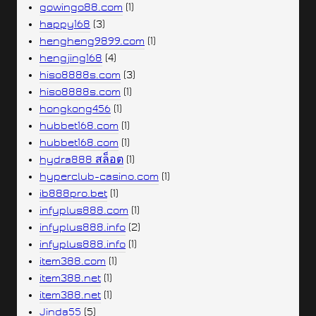
gowingo88.com
(1)
happy168
(3)
hengheng9899.com
(1)
hengjing168
(4)
hiso8888s.com
(3)
hiso8888s.com
(1)
hongkong456
(1)
hubbet168.com
(1)
hubbet168.com
(1)
hydra888 สล็อต
(1)
hyperclub-casino.com
(1)
ib888pro.bet
(1)
infyplus888.com
(1)
infyplus888.info
(2)
infyplus888.info
(1)
item388.com
(1)
item388.net
(1)
item388.net
(1)
Jinda55
(5)