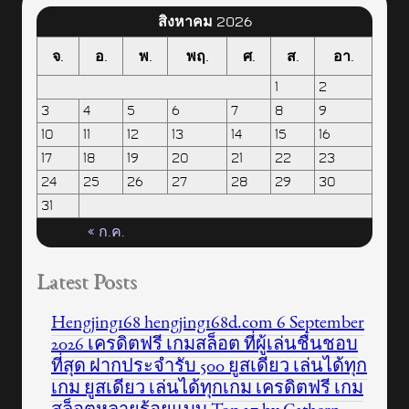
สิงหาคม 2026
จ.
อ.
พ.
พฤ.
ศ.
ส.
อา.
1
2
3
4
5
6
7
8
9
10
11
12
13
14
15
16
17
18
19
20
21
22
23
24
25
26
27
28
29
30
31
« ก.ค.
Latest Posts
Hengjing168 hengjing168d.com 6 September
2026 เครดิตฟรี เกมสล็อต ที่ผู้เล่นชื่นชอบ
ที่สุด ฝากประจำรับ 500 ยูสเดียว เล่นได้ทุก
เกม ยูสเดียว เล่นได้ทุกเกม เครดิตฟรี เกม