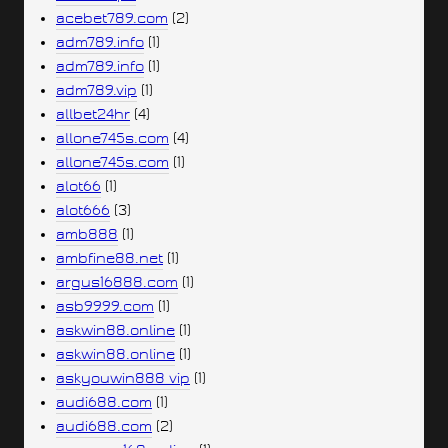
acebet789.com
(2)
adm789.info
(1)
adm789.info
(1)
adm789.vip
(1)
allbet24hr
(4)
allone745s.com
(4)
allone745s.com
(1)
alot66
(1)
alot666
(3)
amb888
(1)
ambfine88.net
(1)
argus16888.com
(1)
asb9999.com
(1)
askwin88.online
(1)
askwin88.online
(1)
askyouwin888 vip
(1)
audi688.com
(1)
audi688.com
(2)