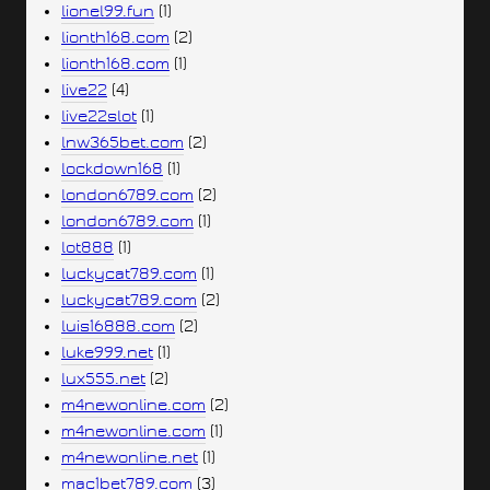
lionel99.fun
(1)
lionth168.com
(2)
lionth168.com
(1)
live22
(4)
live22slot
(1)
lnw365bet.com
(2)
lockdown168
(1)
london6789.com
(2)
london6789.com
(1)
lot888
(1)
luckycat789.com
(1)
luckycat789.com
(2)
luis16888.com
(2)
luke999.net
(1)
lux555.net
(2)
m4newonline.com
(2)
m4newonline.com
(1)
m4newonline.net
(1)
mac1bet789.com
(3)