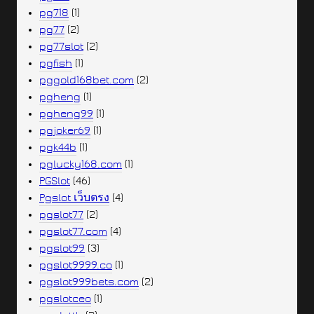
pg718
(1)
pg77
(2)
pg77slot
(2)
pgfish
(1)
pggold168bet.com
(2)
pgheng
(1)
pgheng99
(1)
pgjoker69
(1)
pgk44b
(1)
pglucky168.com
(1)
PGSlot
(46)
Pgslot เว็บตรง
(4)
pgslot77
(2)
pgslot77.com
(4)
pgslot99
(3)
pgslot9999.co
(1)
pgslot999bets.com
(2)
pgslotceo
(1)