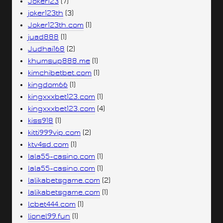
Joker123
(7)
joker123th
(3)
Joker123th.com
(1)
juad888
(1)
Judhai168
(2)
khumsup888.me
(1)
kimchibetbet.com
(1)
kingdom66
(1)
kingxxxbet123.com
(1)
kingxxxbet123.com
(4)
kiss918
(1)
kitti999vip.com
(2)
ktv4sd.com
(1)
lala55-casino.com
(1)
lala55-casino.com
(1)
lalikabetsgame.com
(2)
lalikabetsgame.com
(1)
lcbet444.com
(1)
lionel99.fun
(1)