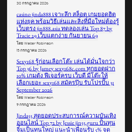
30 กรกฎาคม 2026
casino jinda888 เจาะลึก สล็อต เกมยอดฮิต
แห่งยุค พร้อมวิธีเล่นและสิ่งที่มือใหม่ต้องรู้
เว็บตรง jin888.asia ทดลองเล่น Top 87 by
Tracie 29 เว็บแตกง่าย กันยายน 69
โดย Walter Robinson
15 กรกฎาคม 2026
Sexy168 รู้ก่อนเลือกโต๊ะ เล่นได้มั่นใจกว่า
Top 36 by Jamey sexy168c.com ทุกยอดฝาก
10% เกมดัง ฟีเจอร์ครบ เว็บดี มีโต๊ะให้
เลือกเยอะ sexy168 สมัครปุ๊บ รับโปรปั๊บ 31
September 2026
โดย Walter Robinson
9 กรกฎาคม 2026
Jinda55 สุดยอดประสบการณ์ความบันเทิง
ออนไลน์ Top 72 by Jessie jin55.guru ปั้นทุน
จิ๋มเป็นทุนใหญ่ แนะนำเพื่อนรับ 5% จุด