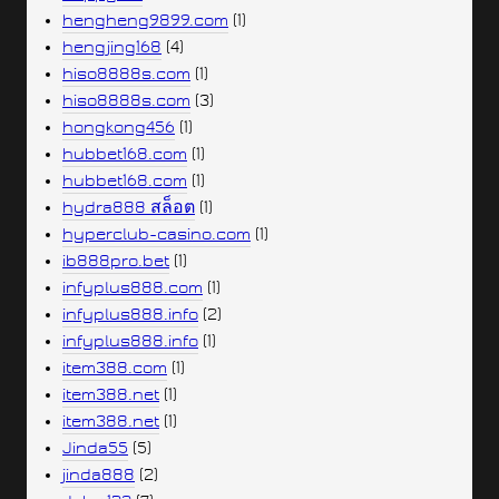
hengheng9899.com
(1)
hengjing168
(4)
hiso8888s.com
(1)
hiso8888s.com
(3)
hongkong456
(1)
hubbet168.com
(1)
hubbet168.com
(1)
hydra888 สล็อต
(1)
hyperclub-casino.com
(1)
ib888pro.bet
(1)
infyplus888.com
(1)
infyplus888.info
(2)
infyplus888.info
(1)
item388.com
(1)
item388.net
(1)
item388.net
(1)
Jinda55
(5)
jinda888
(2)