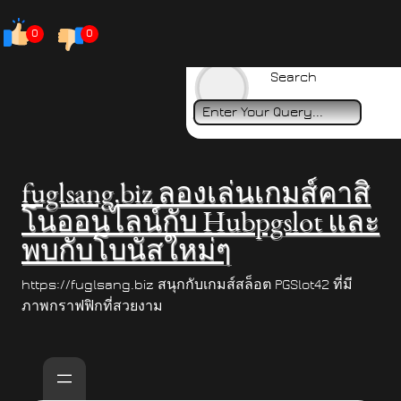
ข้าม
ไป
0
0
ยัง
เนื้อหา
Search
fuglsang.biz ลองเล่นเกมส์คาสิ
โนออนไลน์กับ Hubpgslot และ
พบกับโบนัสใหม่ๆ
https://fuglsang.biz สนุกกับเกมส์สล็อต PGSlot42 ที่มี
ภาพกราฟฟิกที่สวยงาม