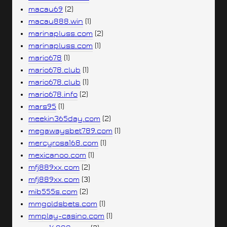
macau69
(2)
macau888.win
(1)
marinapluss.com
(2)
marinapluss.com
(1)
mario678
(1)
mario678.club
(1)
mario678.club
(1)
mario678.info
(2)
mars95
(1)
meekin365day.com
(2)
megawaysbet789.com
(1)
mercyrosa168.com
(1)
mexicanoo.com
(1)
mfj889xx.com
(2)
mfj889xx.com
(3)
mib555s.com
(2)
mmgoldsbets.com
(1)
mmplay-casino.com
(1)