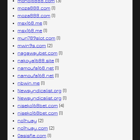
mono16888.com
(3)
moza888.com
(1)
moza888.com
(1)
msx168.me
(1)
msx168.me
(1)
mun789slot.com
(1)
mwin9s.com
(2)
nagawaybet.com
(1)
nakoya1688.site
(1)
namoufa168.net
(1)
namoufa168.net
(1)
nbwin.me
(1)
Newsyndicalist.org
(1)
Newsyndicalist.org
(1)
niseko168bet.com
(4)
niseko168bet.com
(1)
no1huay
(2)
no1huay.com
(2)
Oasisfle.com
(1)