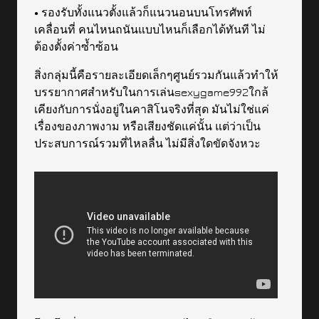
• รองรับทั้งแนวตั้งแล้วก็แนวนอนบนโทรศัพท์
เคลื่อนที่ คนไหนถนันแบบไหนก็เลือกได้ทันที ไม่
ต้องตั้งค่าซ้ำซ้อน
สิ่งกลุ่มนี้คือรายละเอียดเล็กๆศูนย์รวมกันแล้วทำให้
บรรยากาศสำหรับในการเล่นsexygame992ใกล้
เคียงกับการนั่งอยู่ในคาสิโนจริงที่สุด มันไม่ใช่แค่
เรื่องของภาพงาม หรือเสียงชัดแค่นั้น แต่ว่าเป็น
ประสบการณ์รวมที่ไหลลื่น ไม่มีสิ่งใดขัดจังหวะ