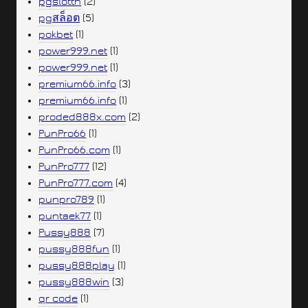
pgslotth
(2)
pgสล็อต
(5)
pokbet
(1)
power999.net
(1)
power999.net
(1)
premium66.info
(3)
premium66.info
(1)
proded888x.com
(2)
PunPro66
(1)
PunPro66.com
(1)
PunPro777
(12)
PunPro777.com
(4)
punpro789
(1)
puntaek77
(1)
Pussy888
(7)
pussy888fun
(1)
pussy888play
(1)
pussy888win
(3)
qr code
(1)