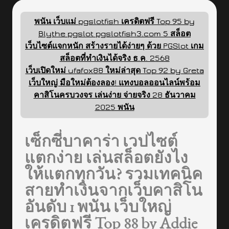
พนัน เว็บแม่ pgslotfish เครดิตฟรี Top 95 by
Blythe pgslot pgslotfish3.com 5 สล็อต
เว็บไซต์แจกหนัก สร้างรายได้ง่ายๆ ด้วย PGSlot เกม
สล็อตที่ทำเงินได้จริง ธ.ค. 2568
เว็บเปิดใหม่ ufafox88 ใหม่ล่าสุด Top 92 by Greta
เว็บใหญ่ มือใหม่ต้องลอง! แทงบอลออนไลน์พร้อม
คาสิโนครบวงจร เล่นง่าย จ่ายจริง 28 ธันวาคม
2025 พนัน
เซ็กซี่บาคาร่า เวปไซต์
แตกง่าย เล่นสล็อตยังไง
ให้แตกทุกวัน? รวมเทคนิค
สายทำเงินจากเว็บคาสิโน
อันดับ 1 พนัน เว็บใหญ่
เครดิตฟรี Top 88 by Addie