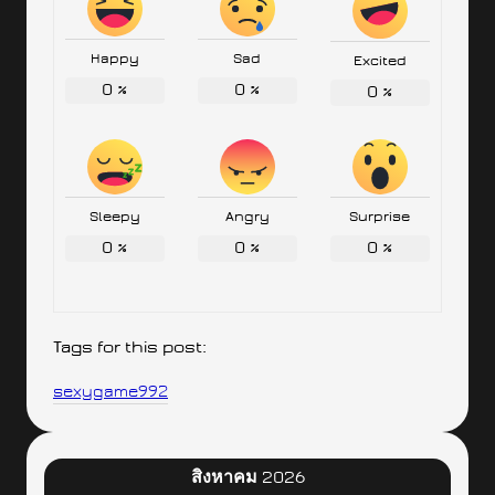
Happy
Sad
Excited
0
%
0
%
0
%
Sleepy
Angry
Surprise
0
%
0
%
0
%
Tags for this post:
sexygame992
สิงหาคม 2026