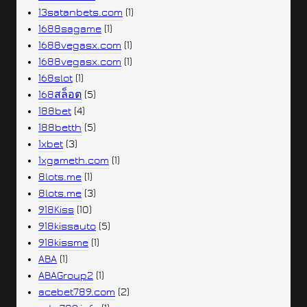
13satanbets.com
(1)
1688sagame
(1)
1688vegasx.com
(1)
1688vegasx.com
(1)
168slot
(1)
168สล็อต
(5)
188bet
(4)
188betth
(5)
1xbet
(3)
1xgameth.com
(1)
8lots.me
(1)
8lots.me
(3)
918Kiss
(10)
918kissauto
(5)
918kissme
(1)
ABA
(1)
ABAGroup2
(1)
acebet789.com
(2)