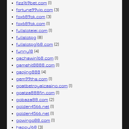
fizz169bet.com
(1)
fortune99vip.com
(3)
fox689ok.com
(3)
fox689ok.com
(1)
fullsloteiei.com
(1)
fullslotpg
(8)
fullslotpg168.com
(2)
funny18
(4)
gachawin168.com
(1)
gamehit8888.com
(1)
gaojing888
(4)
gem99ths.com
(1)
goatbetroyalcasino.com
(1)
goatza888fin.com
(1)
gobaza88.com
(2)
golden4566.net
(1)
golden4566.net
(1)
gowingo88.com
(1)
happy168
(3)