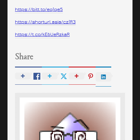
https://bitt.to/eq1qe5
https://shorturl.asia/cz1R3
https://t.co/kE6UeRzkaR
Share