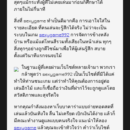
สุดๆแม้กระทั้งผู้ที่ไม่เคยเล่นมาก่อนก็ศึกษาได้
ภายในไม่กี่นาที
สิ่งที่ sexygame ทำเป็นดีมากคือ การเอาใจใส่ใน
รายละเอียด ที่คนเล่นจะรู้สึกได้จริง ไม่ว่าจะเป็น
ระบบในเกม
sexygame992
การจัดการข้างหลัง
บ้าน หรือแม้แต่โทนสีรวมทั้งเสียงในหน้าเล่น ทุกๆ
สิ่งทุกๆอย่างถูกดีไซน์มาเพื่อให้ผู้เล่นรู้สึก สบาย
ตั้งแต่วินาทีแรกจนจบไม้
ในฐานะผู้ที่เคยผ่านเว็บไซต์หลายเจ้ามา พวกเรา
กล้าพูดว่า sexygame992 เป็นเว็บไซต์ที่มิได้แค่
ทำให้ท่านชนะเกม แต่ว่าทำให้คุณต้องการอยู่ต่อ
เล่นอีกไม้ และก็เชื่อถือว่าเงินที่ฝากไว้จะถูกดูแลโดย
สวัสดิภาพและสุจริตใจ
หากคุณกำลังมองหาเว็บบาคาร่าแบบถ่ายทอดสดที่
เล่นแล้วบันเทิงใจ ลื่น ไม่เครียด เบิกเงินได้ง่าย แล้วก็
มีคณะทำงานดูแลแบบคนจริงใจ แนะนำให้ลอง
sexygame
แล้วคุณจะเข้าหัวใจว่า คำว่าเว็บไซต์