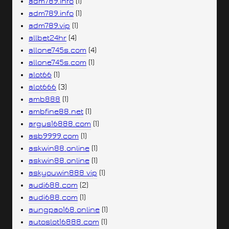
adm789.info
(1)
adm789.info
(1)
adm789.vip
(1)
allbet24hr
(4)
allone745s.com
(4)
allone745s.com
(1)
alot66
(1)
alot666
(3)
amb888
(1)
ambfine88.net
(1)
argus16888.com
(1)
asb9999.com
(1)
askwin88.online
(1)
askwin88.online
(1)
askyouwin888 vip
(1)
audi688.com
(2)
audi688.com
(1)
aungpao168.online
(1)
autoslot16888.com
(1)