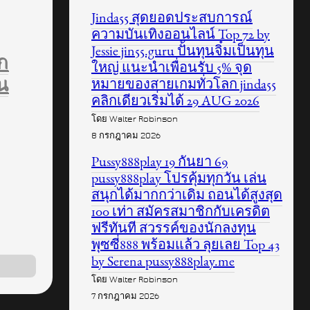
Jinda55 สุดยอดประสบการณ์
ความบันเทิงออนไลน์ Top 72 by
Jessie jin55.guru ปั้นทุนจิ๋มเป็นทุน
ก
ใหญ่ แนะนำเพื่อนรับ 5% จุด
น
หมายของสายเกมทั่วโลก jinda55
คลิกเดียวเริ่มได้ 29 AUG 2026
โดย Walter Robinson
8 กรกฎาคม 2026
Pussy888play 19 กันยา 69
pussy888play โปรคุ้มทุกวัน เล่น
สนุกได้มากกว่าเดิม ถอนได้สูงสุด
100 เท่า สมัครสมาชิกกับเครดิต
ฟรีทันที สวรรค์ของนักลงทุน
พุซซี่888 พร้อมแล้ว ลุยเลย Top 43
by Serena pussy888play.me
โดย Walter Robinson
7 กรกฎาคม 2026