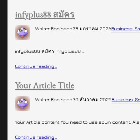
infyplus88 สมัคร
Walter Robinson
29 มกราคม 2026
Business, S
infyplus88 สมัคร infyplus88 …
Continue reading…
Your Article Title
Walter Robinson
30 ธันวาคม 2025
Business, S
Your Article content You need to use spun content. Al
Continue reading…