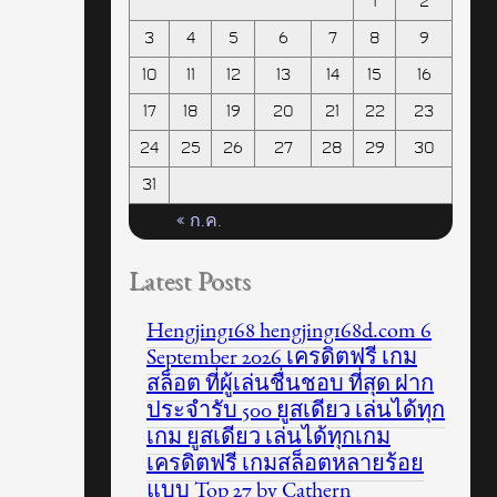
1
2
3
4
5
6
7
8
9
10
11
12
13
14
15
16
17
18
19
20
21
22
23
24
25
26
27
28
29
30
31
« ก.ค.
Latest Posts
Hengjing168 hengjing168d.com 6
September 2026 เครดิตฟรี เกม
สล็อต ที่ผู้เล่นชื่นชอบ ที่สุด ฝาก
ประจำรับ 500 ยูสเดียว เล่นได้ทุก
เกม ยูสเดียว เล่นได้ทุกเกม
เครดิตฟรี เกมสล็อตหลายร้อย
แบบ Top 27 by Cathern