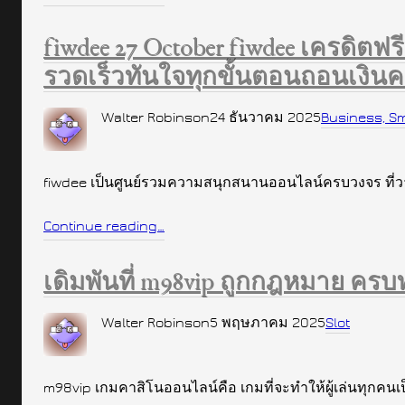
fiwdee 27 October fiwdee เครดิตฟร
รวดเร็วทันใจทุกขั้นตอนถอนเงินค
Walter Robinson
24 ธันวาคม 2025
Business, Sm
fiwdee เป็นศูนย์รวมความสนุกสนานออนไลน์ครบวงจร ที่
Continue reading…
เดิมพันที่ m98vip ถูกกฎหมาย คร
Walter Robinson
5 พฤษภาคม 2025
Slot
m98vip เกมคาสิโนออนไลน์คือ เกมที่จะทำให้ผู้เล่นทุกคนเป