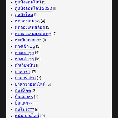
ดูหนังออนไลน์
(5)
ดูหนังออนไลน์ 2023
(1)
ดูหนังใหม่
(1)
ทดลองเล่นpg
(4)
ทดลองเล่นสล็อต
(3)
ทดลองเล่นสล็อต pg
(7)
ทะเบียนรถสวย
(1)
ทางเข้า pg
(3)
ทางเข้าpg
(4)
ทางเข้าpg
(16)
ทำเว็บพนัน
(1)
บาคาร่า
(17)
บาคาร่า168
(7)
บาคาร่าออนไลน์
(5)
ปั่นสล็อต
(3)
ปั่นแตก66
(3)
ปั่นแตก77
(1)
ปันโปร777
(6)
พนันออนไลน์
(2)