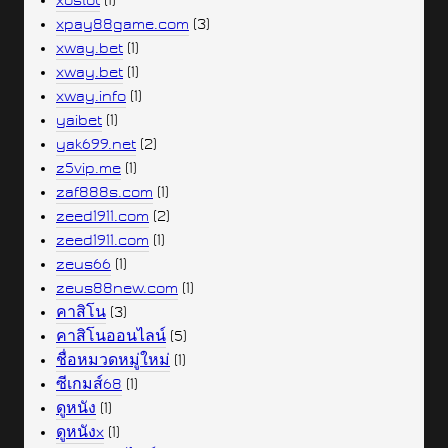
xoslot
(1)
xpay88game.com
(3)
xway.bet
(1)
xway.bet
(1)
xway.info
(1)
yaibet
(1)
yak699.net
(2)
z5vip.me
(1)
zaf888s.com
(1)
zeed1911.com
(2)
zeed1911.com
(1)
zeus66
(1)
zeus88new.com
(1)
คาสิโน
(3)
คาสิโนออนไลน์
(5)
ชื่อหมวดหมู่ใหม่
(1)
ซีเกมส์68
(1)
ดูหนัง
(1)
ดูหนังx
(1)