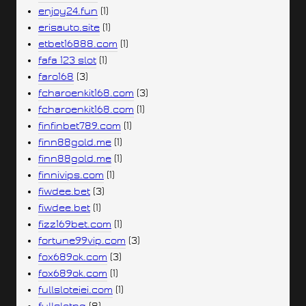
enjoy24.fun
(1)
erisauto.site
(1)
etbet16888.com
(1)
fafa 123 slot
(1)
faro168
(3)
fcharoenkit168.com
(3)
fcharoenkit168.com
(1)
finfinbet789.com
(1)
finn88gold.me
(1)
finn88gold.me
(1)
finnivips.com
(1)
fiwdee.bet
(3)
fiwdee.bet
(1)
fizz169bet.com
(1)
fortune99vip.com
(3)
fox689ok.com
(3)
fox689ok.com
(1)
fullsloteiei.com
(1)