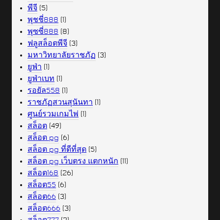
พีจี
(5)
พุชชี่888
(1)
พุซซี่888
(8)
ฟลูสล็อตพีจี
(3)
มหาวิทยาลัยราชภัฏ
(3)
ยูฟ่า
(1)
ยูฟ่าเบท
(1)
รอยัล558
(1)
ราชภัฏสวนสุนันทา
(1)
ศูนย์รวมเกมไพ่
(1)
สล็อต
(49)
สล็อต pg
(6)
สล็อต pg ที่ดีที่สุด
(5)
สล็อต pg เว็บตรง แตกหนัก
(11)
สล็อต168
(26)
สล็อต55
(6)
สล็อต66
(3)
สล็อต666
(3)