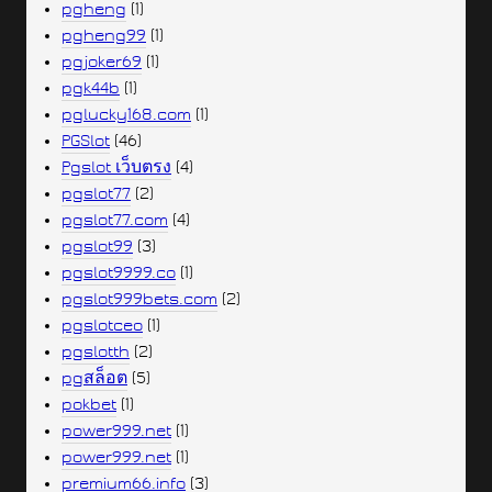
pgheng
(1)
pgheng99
(1)
pgjoker69
(1)
pgk44b
(1)
pglucky168.com
(1)
PGSlot
(46)
Pgslot เว็บตรง
(4)
pgslot77
(2)
pgslot77.com
(4)
pgslot99
(3)
pgslot9999.co
(1)
pgslot999bets.com
(2)
pgslotceo
(1)
pgslotth
(2)
pgสล็อต
(5)
pokbet
(1)
power999.net
(1)
power999.net
(1)
premium66.info
(3)