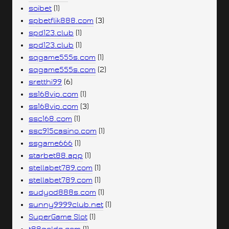
soibet
(1)
spbetflik888.com
(3)
spd123.club
(1)
spd123.club
(1)
sqgame555s.com
(1)
sqgame555s.com
(2)
sretthi99
(6)
ss168vip.com
(1)
ss168vip.com
(3)
ssc168.com
(1)
ssc915casino.com
(1)
ssgame666
(1)
starbet88.app
(1)
stellabet789.com
(1)
stellabet789.com
(1)
sudyod888s.com
(1)
sunny9999club.net
(1)
SuperGame Slot
(1)