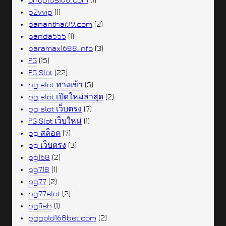
onoplus168.com
(1)
p2vvip
(1)
pananthai99.com
(2)
panda555
(1)
paramax1688.info
(3)
PG
(15)
PG Slot
(22)
pg slot ทางเข้า
(5)
pg slot เปิดใหม่ล่าสุด
(2)
pg slot เว็บตรง
(7)
PG Slot เว็บใหม่
(1)
pg สล็อต
(7)
pg เว็บตรง
(3)
pg168
(2)
pg718
(1)
pg77
(2)
pg77slot
(2)
pgfish
(1)
pggold168bet.com
(2)