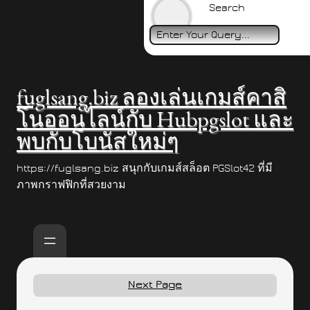
ข้าม
Search
ไป
ยัง
เนื้อหา
fuglsang.biz ลองเล่นเกมส์คาสิ
โนออนไลน์กับ Hubpgslot และ
พบกับโบนัสใหม่ๆ
https://fuglsang.biz สนุกกับเกมส์สล็อต PGSlot42 ที่มี
ภาพกราฟฟิกที่สวยงาม
Next Page