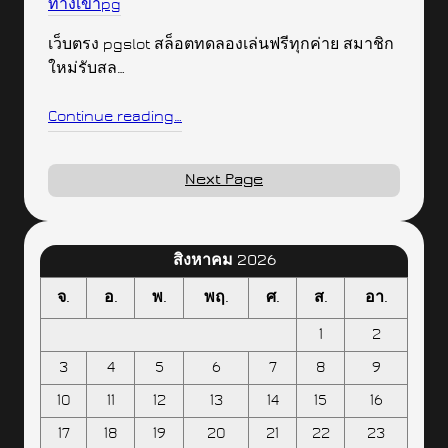
ทางเข้าpg
เว็บตรง pgslot สล็อตทดลองเล่นฟรีทุกค่าย สมาชิก
ใหม่รับสล…
Continue reading…
Next Page
สิงหาคม 2026
จ.
อ.
พ.
พฤ.
ศ.
ส.
อา.
1
2
3
4
5
6
7
8
9
10
11
12
13
14
15
16
17
18
19
20
21
22
23