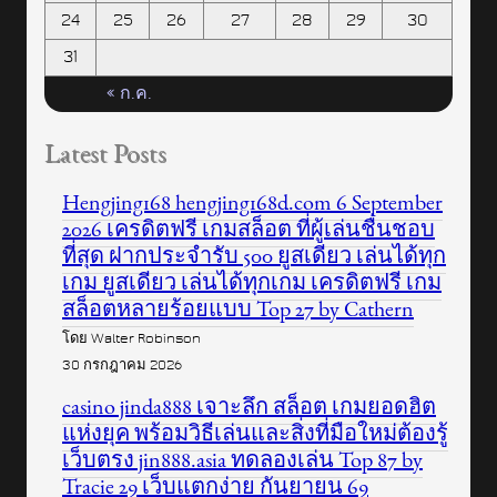
24
25
26
27
28
29
30
31
« ก.ค.
Latest Posts
Hengjing168 hengjing168d.com 6 September
2026 เครดิตฟรี เกมสล็อต ที่ผู้เล่นชื่นชอบ
ที่สุด ฝากประจำรับ 500 ยูสเดียว เล่นได้ทุก
เกม ยูสเดียว เล่นได้ทุกเกม เครดิตฟรี เกม
สล็อตหลายร้อยแบบ Top 27 by Cathern
โดย Walter Robinson
30 กรกฎาคม 2026
casino jinda888 เจาะลึก สล็อต เกมยอดฮิต
แห่งยุค พร้อมวิธีเล่นและสิ่งที่มือใหม่ต้องรู้
เว็บตรง jin888.asia ทดลองเล่น Top 87 by
Tracie 29 เว็บแตกง่าย กันยายน 69