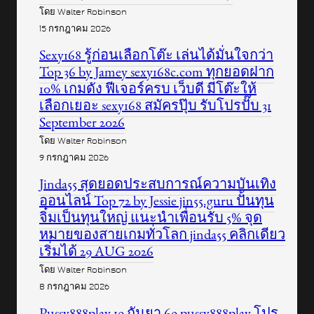
โดย Walter Robinson
15 กรกฎาคม 2026
Sexy168 รู้ก่อนเลือกโต๊ะ เล่นได้มั่นใจกว่า
Top 36 by Jamey sexy168c.com ทุกยอดฝาก
10% เกมดัง ฟีเจอร์ครบ เว็บดี มีโต๊ะให้
เลือกเยอะ sexy168 สมัครปุ๊บ รับโปรปั๊บ 31
September 2026
โดย Walter Robinson
9 กรกฎาคม 2026
Jinda55 สุดยอดประสบการณ์ความบันเทิง
ออนไลน์ Top 72 by Jessie jin55.guru ปั้นทุน
จิ๋มเป็นทุนใหญ่ แนะนำเพื่อนรับ 5% จุด
หมายของสายเกมทั่วโลก jinda55 คลิกเดียว
เริ่มได้ 29 AUG 2026
โดย Walter Robinson
8 กรกฎาคม 2026