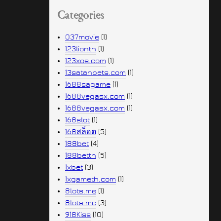
Categories
037movie
(1)
123lionth
(1)
123xos.com
(1)
13satanbets.com
(1)
1688sagame
(1)
1688vegasx.com
(1)
1688vegasx.com
(1)
168slot
(1)
168สล็อต
(5)
188bet
(4)
188betth
(5)
1xbet
(3)
1xgameth.com
(1)
8lots.me
(1)
8lots.me
(3)
918Kiss
(10)