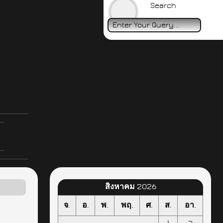
Search
สิงหาคม 2026
จ.
อ.
พ.
พฤ.
ศ.
ส.
อา.