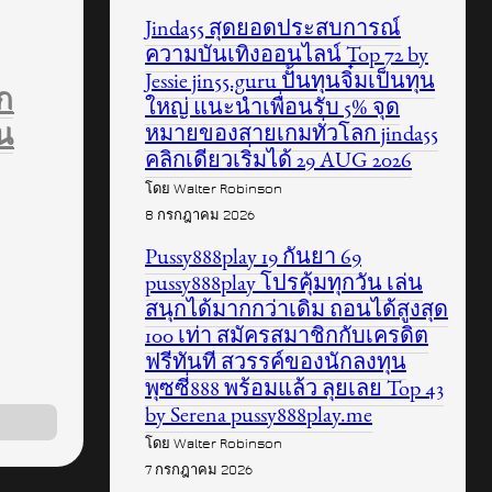
Jinda55 สุดยอดประสบการณ์
ความบันเทิงออนไลน์ Top 72 by
Jessie jin55.guru ปั้นทุนจิ๋มเป็นทุน
ก
ใหญ่ แนะนำเพื่อนรับ 5% จุด
น
หมายของสายเกมทั่วโลก jinda55
คลิกเดียวเริ่มได้ 29 AUG 2026
โดย Walter Robinson
8 กรกฎาคม 2026
Pussy888play 19 กันยา 69
pussy888play โปรคุ้มทุกวัน เล่น
สนุกได้มากกว่าเดิม ถอนได้สูงสุด
100 เท่า สมัครสมาชิกกับเครดิต
ฟรีทันที สวรรค์ของนักลงทุน
พุซซี่888 พร้อมแล้ว ลุยเลย Top 43
by Serena pussy888play.me
โดย Walter Robinson
7 กรกฎาคม 2026