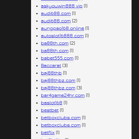
askyouwin888 vip
(1)
audi688.com
(1)
audi688.com
(2)
aungpao168.online
(1)
autoslot16888.com
(1)
ba88th.com
(2)
ba88th.com
(1)
babet555.com
(1)
Baccarat
(3)
baj88thb
(1)
baj88thbz.com
(1)
baj88thbz.com
(3)
bar4game24hr.com
(1)
baslot168
(1)
bestbet
(1)
betboxclubs.com
(1)
betboxclubs.com
(1)
betflix
(1)