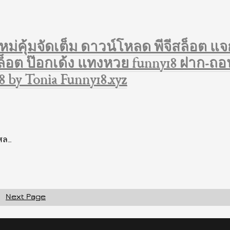
หม่คุ้มจัดเต็ม ดาวน์โหลด พีจีสล็อต แจ
ล็อต ป๊อกเด้ง แทงหวย funny18 ฝาก-ถอ
 by Tonia Funny18.xyz
บสล…
Next Page