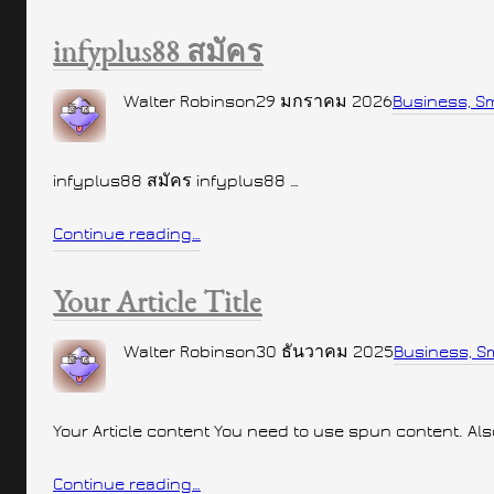
infyplus88 สมัคร
Walter Robinson
29 มกราคม 2026
Business, S
infyplus88 สมัคร infyplus88 …
Continue reading…
Your Article Title
Walter Robinson
30 ธันวาคม 2025
Business, S
Your Article content You need to use spun content. Al
Continue reading…