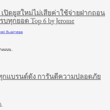
ี เปิดยูสใหม่ไม่เสียค่าใช้จ่ายฝากถอน
รบทุกยอด Top 6 by Jerome
all Business
วางแบบ…
บทุกแบรนด์ดัง การันตีความปลอดภัย
็…