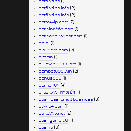
betflixtikto
(1)
betflixtikto.info
(2)
betflixtikto.info
(2)
betm4vip.com
(2)
betwin6666.com
(1)
betworld369hot.com
(1)
bh99
(1)
bio285th.com
(2)
bitcoin
(1)
bluewin8888.info
(1)
bombet888.win
(2)
bonus888
(1)
borhu789
(4)
brazil999 ทางเข้า
(1)
Business, Small Business
(3)
bwvip4.com
(1)
carlo999.net
(2)
cashgame168
(1)
Casino
(8)