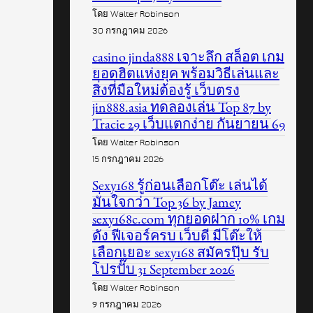
โดย Walter Robinson
30 กรกฎาคม 2026
casino jinda888 เจาะลึก สล็อต เกม
ยอดฮิตแห่งยุค พร้อมวิธีเล่นและ
สิ่งที่มือใหม่ต้องรู้ เว็บตรง
jin888.asia ทดลองเล่น Top 87 by
Tracie 29 เว็บแตกง่าย กันยายน 69
โดย Walter Robinson
15 กรกฎาคม 2026
Sexy168 รู้ก่อนเลือกโต๊ะ เล่นได้
มั่นใจกว่า Top 36 by Jamey
sexy168c.com ทุกยอดฝาก 10% เกม
ดัง ฟีเจอร์ครบ เว็บดี มีโต๊ะให้
เลือกเยอะ sexy168 สมัครปุ๊บ รับ
โปรปั๊บ 31 September 2026
โดย Walter Robinson
9 กรกฎาคม 2026