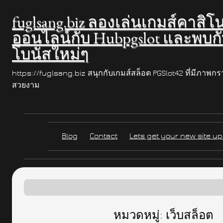
ข้าม
ไป
fuglsang.biz ลองเล่นเกมส์คาสิโ
ยัง
ออนไลน์กับ Hubpgslot และพบก
เนื้อหา
โบนัสใหม่ๆ
https://fuglsang.biz สนุกกับเกมส์สล็อต PGSlot42 ที่มีภาพกรา
สวยงาม
Blog
Contact
Lets get your new site up
หมวดหมู่:
เว็บสล็อต