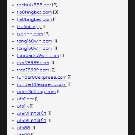
thehulk888.net
(2)
tia8kingbet.com
(3)
tia8kingbet.com
(1)
tkb666.app
(1)
tkbpgg.com
(3)
tong168win.com
(1)
tong168win.com
(1)
topstar359win.com
(1)
tree78999.com
(1)
tree78999.com
(2)
tunder88express.com
(1)
tunder88express.com
(1)
udee365day.com
(1)
ufa11bet
(1)
ufa11k
(1)
ufa191 ทางเข้า
(1)
ufa191 ทางเข้า
(1)
ufa88
(1)