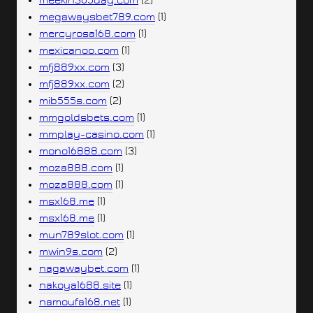
meekin365day.com
(2)
megawaysbet789.com
(1)
mercyrosa168.com
(1)
mexicanoo.com
(1)
mfj889xx.com
(3)
mfj889xx.com
(2)
mib555s.com
(2)
mmgoldsbets.com
(1)
mmplay-casino.com
(1)
mono16888.com
(3)
moza888.com
(1)
moza888.com
(1)
msx168.me
(1)
msx168.me
(1)
mun789slot.com
(1)
mwin9s.com
(2)
nagawaybet.com
(1)
nakoya1688.site
(1)
namoufa168.net
(1)