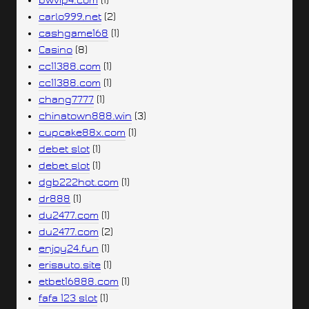
bwvip4.com
(1)
carlo999.net
(2)
cashgame168
(1)
Casino
(8)
cc11388.com
(1)
cc11388.com
(1)
chang7777
(1)
chinatown888.win
(3)
cupcake88x.com
(1)
debet slot
(1)
debet slot
(1)
dgb222hot.com
(1)
dr888
(1)
du2477.com
(1)
du2477.com
(2)
enjoy24.fun
(1)
erisauto.site
(1)
etbet16888.com
(1)
fafa 123 slot
(1)