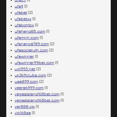
ufa89
(1)
ufa9
(1)
ufabet
(2)
ufabetxx
(1)
ufabombx
(1)
ufaheno88.com
(1)
ufamnn.com
(1)
ufanance789.com
(2)
ufasocietyth.com
(2)
ufawinner
(1)
ufawinner99bet.com
(1)
ug1955.net
(2)
uk369clubs.com
(2)
usa899.com
(2)
veera6999.com
(1)
vegasisland168bet.com
(1)
vegasisland168bet.com
(1)
ver888.vip
(1)
vip168sa
(1)