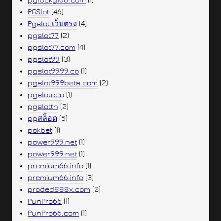
pglucky168.com
(1)
PGSlot
(46)
Pgslot เว็บตรง
(4)
pgslot77
(2)
pgslot77.com
(4)
pgslot99
(3)
pgslot9999.co
(1)
pgslot999bets.com
(2)
pgslotceo
(1)
pgslotth
(2)
pgสล็อต
(5)
pokbet
(1)
power999.net
(1)
power999.net
(1)
premium66.info
(1)
premium66.info
(3)
proded888x.com
(2)
PunPro66
(1)
PunPro66.com
(1)