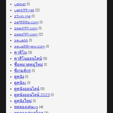
yaibet
(1)
yak699.net
(2)
z5vip.me
(1)
zaf888s.com
(1)
zeed1911.com
(1)
zeed1911.com
(2)
zeus66
(1)
zeus88new.com
(1)
คาสิโน
(3)
คาสิโนออนไลน์
(5)
ชื่อหมวดหมู่ใหม่
(1)
ซีเกมส์68
(1)
ดูหนัง
(1)
ดูหนังx
(1)
ดูหนังออนไลน์
(5)
ดูหนังออนไลน์ 2023
(1)
ดูหนังใหม่
(1)
ทดลองเล่นpg
(4)