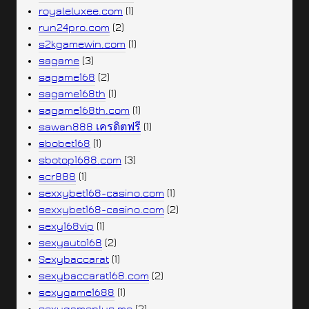
royaleluxee.com
(1)
run24pro.com
(2)
s2kgamewin.com
(1)
sagame
(3)
sagame168
(2)
sagame168th
(1)
sagame168th.com
(1)
sawan888 เครดิตฟรี
(1)
sbobet168
(1)
sbotop1688.com
(3)
scr888
(1)
sexxybet168-casino.com
(1)
sexxybet168-casino.com
(2)
sexy168vip
(1)
sexyauto168
(2)
Sexybaccarat
(1)
sexybaccarat168.com
(2)
sexygame1688
(1)