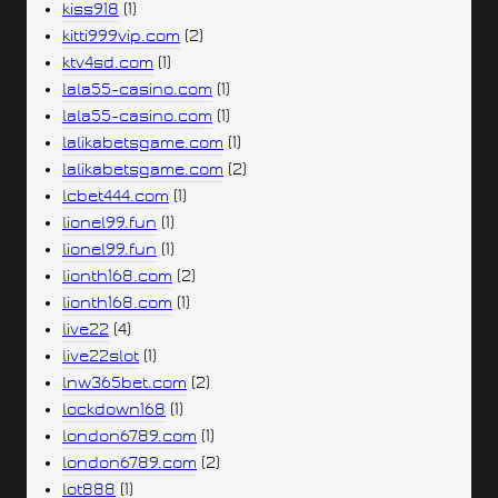
kiss918
(1)
kitti999vip.com
(2)
ktv4sd.com
(1)
lala55-casino.com
(1)
lala55-casino.com
(1)
lalikabetsgame.com
(1)
lalikabetsgame.com
(2)
lcbet444.com
(1)
lionel99.fun
(1)
lionel99.fun
(1)
lionth168.com
(2)
lionth168.com
(1)
live22
(4)
live22slot
(1)
lnw365bet.com
(2)
lockdown168
(1)
london6789.com
(1)
london6789.com
(2)
lot888
(1)