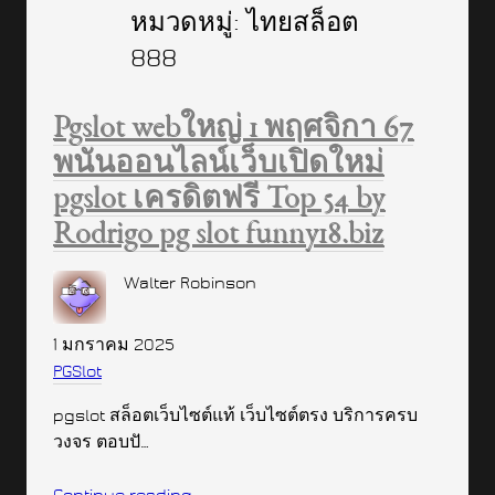
หมวดหมู่:
ไทยสล็อต
888
Pgslot webใหญ่ 1 พฤศจิกา 67
พนันออนไลน์เว็บเปิดใหม่
pgslot เครดิตฟรี Top 54 by
Rodrigo pg slot funny18.biz
Walter Robinson
1 มกราคม 2025
PGSlot
pgslot สล็อตเว็บไซต์แท้ เว็บไซต์ตรง บริการครบ
วงจร ตอบปั…