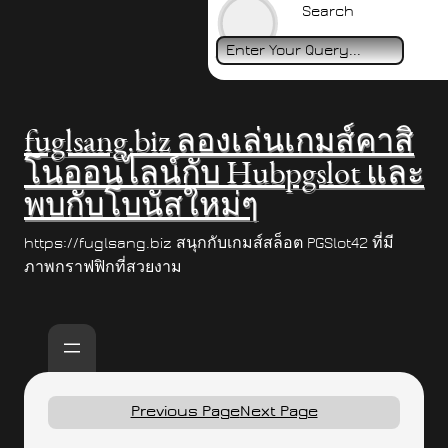
ข้าม
Search
ไป
ยัง
เนื้อหา
fuglsang.biz ลองเล่นเกมส์คาสิ
โนออนไลน์กับ Hubpgslot และ
พบกับโบนัสใหม่ๆ
https://fuglsang.biz สนุกกับเกมส์สล็อต PGSlot42 ที่มี
ภาพกราฟฟิกที่สวยงาม
Previous Page
Next Page