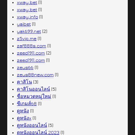
xway.bet
(1)
xway.bet
(1)
xway.info
(1)
yaibet
(1)
yak699.net
(2)
z5vip.me
(1)
zaf888s.com
(1)
zeed1911.com
(2)
zeed1911.com
(1)
zeus66
(1)
zeus88new.com
(1)
คาสิโน
(3)
คาสิโนออนไลน์
(5)
ชื่อหมวดหมู่ใหม่
(1)
ซีเกมส์68
(1)
ดูหนัง
(1)
ดูหนังx
(1)
ดูหนังออนไลน์
(5)
ดูหนังออนไลน์ 2023
(1)