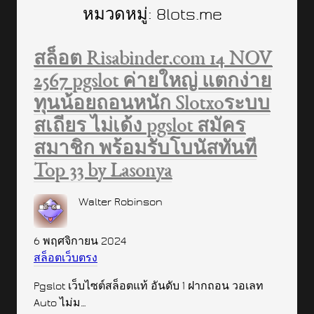
หมวดหมู่:
8lots.me
สล็อต Risabinder.com 14 NOV
2567 pgslot ค่ายใหญ่ แตกง่าย
ทุนน้อยถอนหนัก Slotxoระบบ
สเถียร ไม่เด้ง pgslot สมัคร
สมาชิก พร้อมรับโบนัสทันที
Top 33 by Lasonya
Walter Robinson
6 พฤศจิกายน 2024
สล็อตเว็บตรง
Pgslot เว็บไซต์สล็อตแท้ อันดับ 1 ฝากถอน วอเลท
Auto ไม่ม…