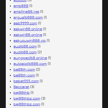
alot666
(3)
amb888
(1)
ambfine88.net
(1)
argus16888.com
(1)
asb9999.com
(1)
askwin88.online
(1)
askwin88.online
(1)
askyouwin888 vip
(1)
audi688.com
(1)
audi688.com
(2)
aungpao168.online
(1)
autoslot16888.com
(1)
ba88th.com
(2)
ba88th.com
(1)
babet555.com
(1)
Baccarat
(3)
baj88thb
(1)
baj88thbz.com
(3)
baj88thbz.com
(1)