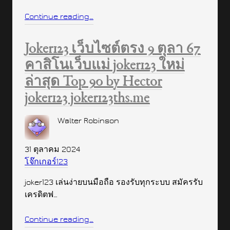
Continue reading…
Joker123 เว็บไซต์ตรง 9 ตุลา 67
คาสิโนเว็บแม่ joker123 ใหม่
ล่าสุด Top 90 by Hector
joker123 joker123ths.me
Walter Robinson
31 ตุลาคม 2024
โจ๊กเกอร์123
joker123 เล่นง่ายบนมือถือ รองรับทุกระบบ สมัครรับ
เครดิตฟ…
Continue reading…