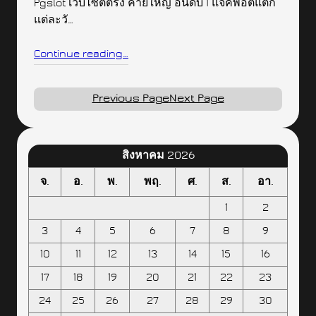
Pgslot เว็บไซต์ตรง ค่ายใหญ่ อันดับ 1 แจ็คพ็อตแตก
แต่ละวั…
Continue reading…
Previous Page
Next Page
สิงหาคม 2026
จ.
อ.
พ.
พฤ.
ศ.
ส.
อา.
1
2
3
4
5
6
7
8
9
10
11
12
13
14
15
16
17
18
19
20
21
22
23
24
25
26
27
28
29
30