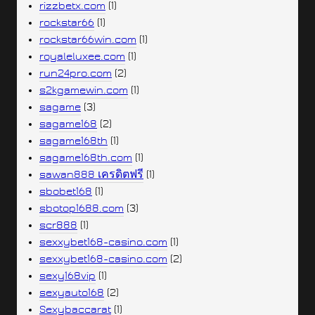
rizzbetx.com
(1)
rockstar66
(1)
rockstar66win.com
(1)
royaleluxee.com
(1)
run24pro.com
(2)
s2kgamewin.com
(1)
sagame
(3)
sagame168
(2)
sagame168th
(1)
sagame168th.com
(1)
sawan888 เครดิตฟรี
(1)
sbobet168
(1)
sbotop1688.com
(3)
scr888
(1)
sexxybet168-casino.com
(1)
sexxybet168-casino.com
(2)
sexy168vip
(1)
sexyauto168
(2)
Sexybaccarat
(1)