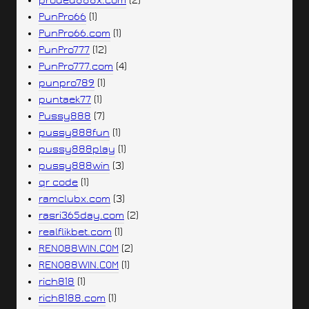
proded888x.com
(2)
PunPro66
(1)
PunPro66.com
(1)
PunPro777
(12)
PunPro777.com
(4)
punpro789
(1)
puntaek77
(1)
Pussy888
(7)
pussy888fun
(1)
pussy888play
(1)
pussy888win
(3)
qr code
(1)
ramclubx.com
(3)
rasri365day.com
(2)
realflikbet.com
(1)
RENO88WIN.COM
(2)
RENO88WIN.COM
(1)
rich818
(1)
rich8188.com
(1)