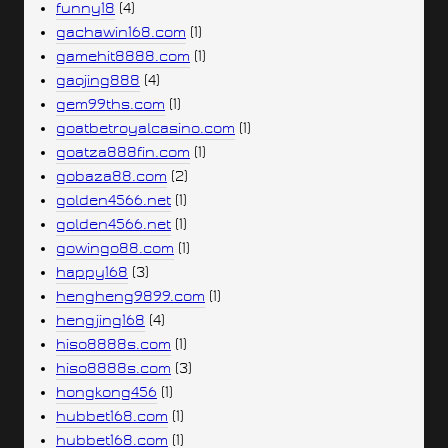
funny18
(4)
gachawin168.com
(1)
gamehit8888.com
(1)
gaojing888
(4)
gem99ths.com
(1)
goatbetroyalcasino.com
(1)
goatza888fin.com
(1)
gobaza88.com
(2)
golden4566.net
(1)
golden4566.net
(1)
gowingo88.com
(1)
happy168
(3)
hengheng9899.com
(1)
hengjing168
(4)
hiso8888s.com
(1)
hiso8888s.com
(3)
hongkong456
(1)
hubbet168.com
(1)
hubbet168.com
(1)