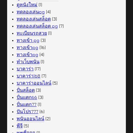
ดูหนังใหม่
(1)
ทดลองเล่นpg
(4)
ทดลองเล่นสล็อต
(3)
ทดลองเล่นสล็อต pg
(7)
ทะเบียนรถสวย
(1)
ทางเข้า pg
(3)
ทางเข้าpg
(16)
ทางเข้าpg
(4)
ทำเว็บพนัน
(1)
บาคาร่า
(17)
บาคาร่า168
(7)
บาคาร่าออนไลน์
(5)
ปั่นสล็อต
(3)
ปั่นแตก66
(3)
ปั่นแตก77
(1)
ปันโปร777
(6)
พนันออนไลน์
(2)
พีจี
(5)