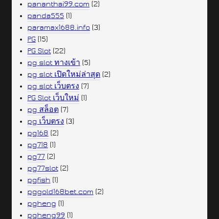
pananthai99.com
(2)
panda555
(1)
paramax1688.info
(3)
PG
(15)
PG Slot
(22)
pg slot ทางเข้า
(5)
pg slot เปิดใหม่ล่าสุด
(2)
pg slot เว็บตรง
(7)
PG Slot เว็บใหม่
(1)
pg สล็อต
(7)
pg เว็บตรง
(3)
pg168
(2)
pg718
(1)
pg77
(2)
pg77slot
(2)
pgfish
(1)
pggold168bet.com
(2)
pgheng
(1)
pgheng99
(1)