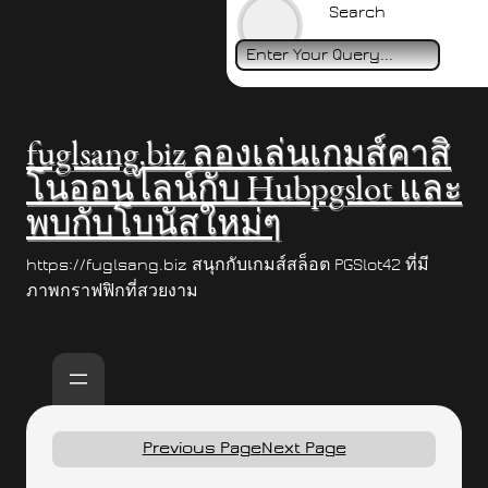
ข้าม
Search
ไป
ยัง
เนื้อหา
fuglsang.biz ลองเล่นเกมส์คาสิ
โนออนไลน์กับ Hubpgslot และ
พบกับโบนัสใหม่ๆ
https://fuglsang.biz สนุกกับเกมส์สล็อต PGSlot42 ที่มี
ภาพกราฟฟิกที่สวยงาม
Previous Page
Next Page