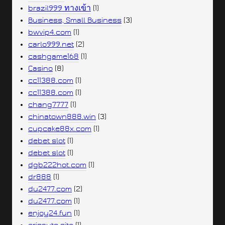
brazil999 ทางเข้า
(1)
Business, Small Business
(3)
bwvip4.com
(1)
carlo999.net
(2)
cashgame168
(1)
Casino
(8)
cc11388.com
(1)
cc11388.com
(1)
chang7777
(1)
chinatown888.win
(3)
cupcake88x.com
(1)
debet slot
(1)
debet slot
(1)
dgb222hot.com
(1)
dr888
(1)
du2477.com
(2)
du2477.com
(1)
enjoy24.fun
(1)