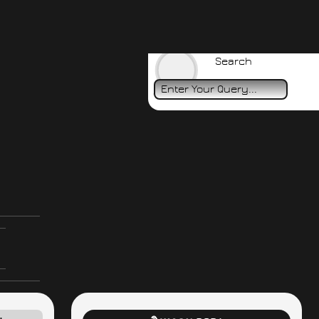
Search