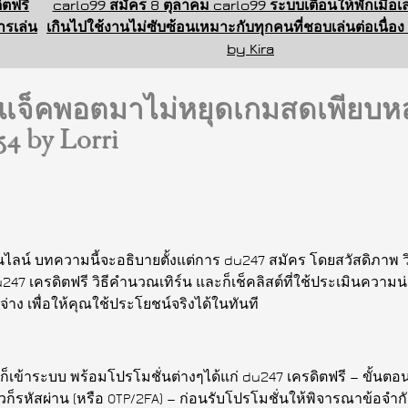
ตฟรี
carlo99 สมัคร 8 ตุลาคม carlo99 ระบบเตือนให้พักเมื่อเ
ารเล่น
เกินไปใช้งานไม่ซับซ้อนเหมาะกับทุกคนที่ชอบเล่นต่อเนื่อง
by Kira
47 แจ็คพอตมาไม่หยุดเกมสดเพียบ
 by Lorri
อนไลน์ บทความนี้จะอธิบายตั้งแต่การ du247 สมัคร โดยสวัสดิภาพ ว
247 เครดิตฟรี วิธีคำนวณเทิร์น และก็เช็คลิสต์ที่ใช้ประเมินความ
าง เพื่อให้คุณใช้ประโยชน์จริงได้ในทันที
เข้าระบบ พร้อมโปรโมชั่นต่างๆได้แก่ du247 เครดิตฟรี — ขั้นตอ
้วก็รหัสผ่าน (หรือ OTP/2FA) — ก่อนรับโปรโมชั่นให้พิจารณาข้อจำก