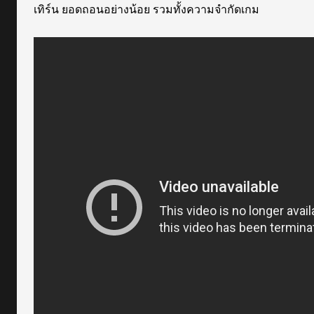
เทิร์น ยอดถอนอย่างน้อย รวมทั้งความจำกัดเกม