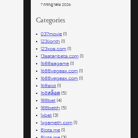
7 กรกฎาคม 2026
Categories
037movie
(1)
123lionth
(1)
123xos.com
(1)
13satanbets.com
(1)
1688sagame
(1)
1688vegasx.com
(1)
1688vegasx.com
(1)
168slot
(1)
168สล็อต
(5)
188bet
(4)
188betth
(5)
1xbet
(3)
1xgameth.com
(1)
8lots.me
(1)
8lots.me
(3)