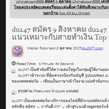
chinatown888 สมัคร 6 ตุลาคม chinatown888 เครดิ
โหมดประหยัดแบตเตอรี่ขณะเล่นตั้งค่าได้ทันทีเหมาะกับก
นอกบ้าน Top 43 by Christi
du247 สมัคร 9 สิงหาคม du2
แนวเหมาะกับสายทำเงิน Top 54
Walter Robinson
2 ตุลาคม 2025
du2477.com
Read Time:
6 Minute, 44 Second
du247 เป็นหัวข้อที่ให้ความสนใจสูงในกลุ่มผู้ใช้งานอ
du247 เข้าระบบ ที่คุ้มครองป้องกันบัญชี รูปแบบของ du
ของแพลตฟอร์ม — เขียนเป็นภาษาเข้าใจง่าย แบ่งหัวข้อกระจ่
สรุปด่วน (Featured Snippet แบบย่อ)
du247 เป็นแพลตฟอร์ม/บริการออนไลน์ที่มีระบบสมัครแล้วก็
หลักคือ สมัคร → การันตี OTP → เข้าสู่ระบบด้วยยูสเซอร์แล