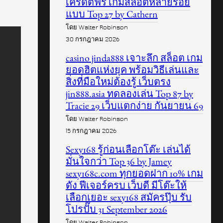
เครดิตฟรี เกมสล็อตหลายร้อย
แบบ Top 27 by Cathern
โดย Walter Robinson
30 กรกฎาคม 2026
casino jinda888 เจาะลึก สล็อต เกม
ยอดฮิตแห่งยุค พร้อมวิธีเล่นและ
สิ่งที่มือใหม่ต้องรู้ เว็บตรง
jin888.asia ทดลองเล่น Top 87 by
Tracie 29 เว็บแตกง่าย กันยายน 69
โดย Walter Robinson
15 กรกฎาคม 2026
Sexy168 รู้ก่อนเลือกโต๊ะ เล่นได้
มั่นใจกว่า Top 36 by Jamey
sexy168c.com ทุกยอดฝาก 10% เกม
ดัง ฟีเจอร์ครบ เว็บดี มีโต๊ะให้
เลือกเยอะ sexy168 สมัครปุ๊บ รับ
โปรปั๊บ 31 September 2026
โดย Walter Robinson