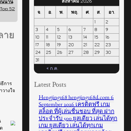
สิงหาคม 2026
ล่นนาน
 Top 52
จ.
อ.
พ.
พฤ.
ศ.
ส.
อา.
1
2
3
4
5
6
7
8
9
หลาย
10
11
12
13
14
15
16
17
18
19
20
21
22
23
24
25
26
27
28
29
30
31
« ก.ค.
ิธีการ
Latest Posts
น่าวางใจ
Hengjing168 hengjing168d.com 6
September 2026 เครดิตฟรี เกม
สล็อต ที่ผู้เล่นชื่นชอบ ที่สุด ฝาก
ประจำรับ 500 ยูสเดียว เล่นได้ทุก
น
เกม ยูสเดียว เล่นได้ทุกเกม
ัด