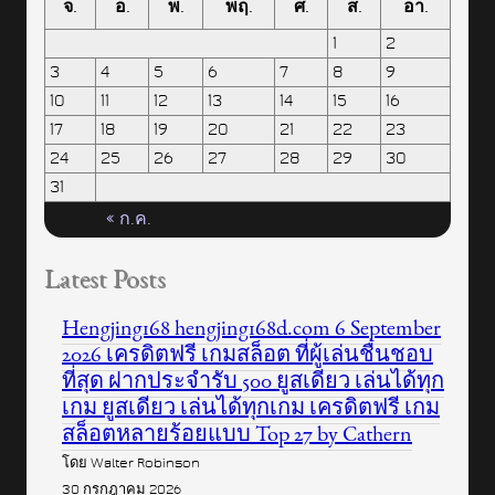
จ.
อ.
พ.
พฤ.
ศ.
ส.
อา.
1
2
3
4
5
6
7
8
9
10
11
12
13
14
15
16
17
18
19
20
21
22
23
24
25
26
27
28
29
30
31
« ก.ค.
Latest Posts
Hengjing168 hengjing168d.com 6 September
2026 เครดิตฟรี เกมสล็อต ที่ผู้เล่นชื่นชอบ
ที่สุด ฝากประจำรับ 500 ยูสเดียว เล่นได้ทุก
เกม ยูสเดียว เล่นได้ทุกเกม เครดิตฟรี เกม
สล็อตหลายร้อยแบบ Top 27 by Cathern
โดย Walter Robinson
30 กรกฎาคม 2026