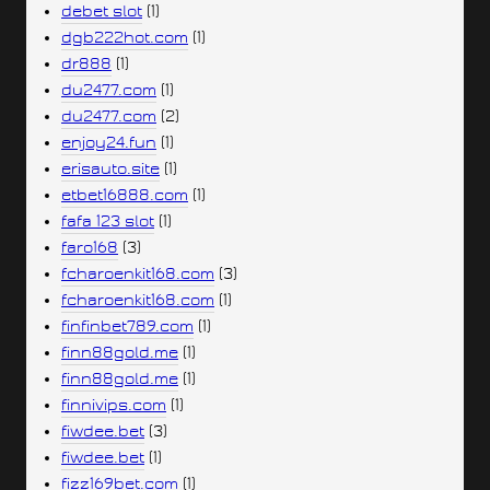
debet slot
(1)
dgb222hot.com
(1)
dr888
(1)
du2477.com
(1)
du2477.com
(2)
enjoy24.fun
(1)
erisauto.site
(1)
etbet16888.com
(1)
fafa 123 slot
(1)
faro168
(3)
fcharoenkit168.com
(3)
fcharoenkit168.com
(1)
finfinbet789.com
(1)
finn88gold.me
(1)
finn88gold.me
(1)
finnivips.com
(1)
fiwdee.bet
(3)
fiwdee.bet
(1)
fizz169bet.com
(1)