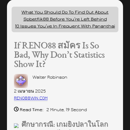
What You Should Do To Find Out About
Spbetflik88 Before You’re Left Behind
10 Issues You’ve In Frequent With Pananthai
If RENO88 สมัคร Is So
Bad, Why Don’t Statistics
Show It?
Walter Robinson
2 เมษายน 2025
RENO88WIN.COM
Read Time:
2 Minute, 19 Second
ศึกษากรณี: เกมยิงปลาในโลก