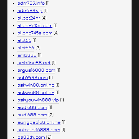
adm789.info
(1)
adm789.vip
(1)
allbet24hr
(4)
allone745s.com
(1)
allone745s.com
(4)
alot66
(1)
alot666
(3)
amb888
(1)
ambfine88.net
(1)
argus16888.com
(1)
asb9999.com
(1)
askwin88.online
(1)
askwin88.online
(1)
askyouwin888 vip
(1)
audi688.com
(1)
audi688.com
(2)
aungpao168.online
(1)
autoslot16888.com
(1)
ba88th.com
(2)