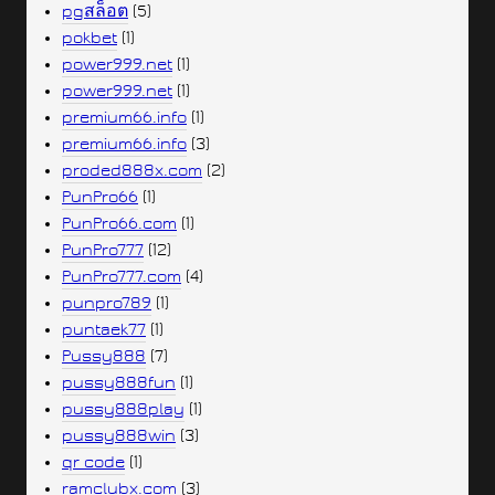
pgสล็อต
(5)
pokbet
(1)
power999.net
(1)
power999.net
(1)
premium66.info
(1)
premium66.info
(3)
proded888x.com
(2)
PunPro66
(1)
PunPro66.com
(1)
PunPro777
(12)
PunPro777.com
(4)
punpro789
(1)
puntaek77
(1)
Pussy888
(7)
pussy888fun
(1)
pussy888play
(1)
pussy888win
(3)
qr code
(1)
ramclubx.com
(3)