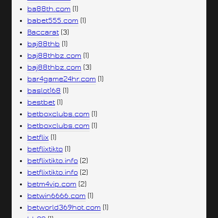
ba88th.com
(1)
babet555.com
(1)
Baccarat
(3)
baj88thb
(1)
baj88thbz.com
(1)
baj88thbz.com
(3)
bar4game24hr.com
(1)
baslot168
(1)
bestbet
(1)
betboxclubs.com
(1)
betboxclubs.com
(1)
betflix
(1)
betflixtikto
(1)
betflixtikto.info
(2)
betflixtikto.info
(2)
betm4vip.com
(2)
betwin6666.com
(1)
betworld369hot.com
(1)