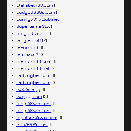
stellabet789.com
(1)
sudyod888s.com
(1)
sunny9999club.net
(1)
SuperGame Slot
(1)
t88golds.com
(1)
tangtem168
(2)
teenoi888
(1)
temmax69
(3)
thehulk888.com
(1)
thehulk888.net
(2)
tia8kingbet.com
(1)
tia8kingbet.com
(3)
tkb666.app
(1)
tkbpgg.com
(3)
tong168win.com
(1)
tong168win.com
(1)
topstar359win.com
(1)
tree78999.com
(1)