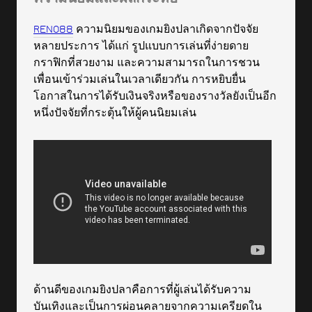
RENO88
ความนิยมของเกมยิงปลาเกิดจากปัจจัย
หลายประการ ได้แก่ รูปแบบการเล่นที่ง่ายดาย
กราฟิกที่สวยงาม และความสามารถในการชวน
เพื่อนเข้าร่วมเล่นในเวลาเดียวกัน การหยิบยื่น
โอกาสในการได้รับเงินจริงหรือของรางวัลยังเป็นอีก
หนึ่งปัจจัยที่กระตุ้นให้ผู้คนนิยมเล่น
ด้านดีของเกมยิงปลาคือการที่ผู้เล่นได้รับความ
บันเทิงและเป็นการผ่อนคลายจากความเครียดใน