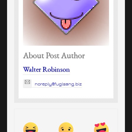
About Post Author
Walter Robinson
noreply@fuglsang.biz