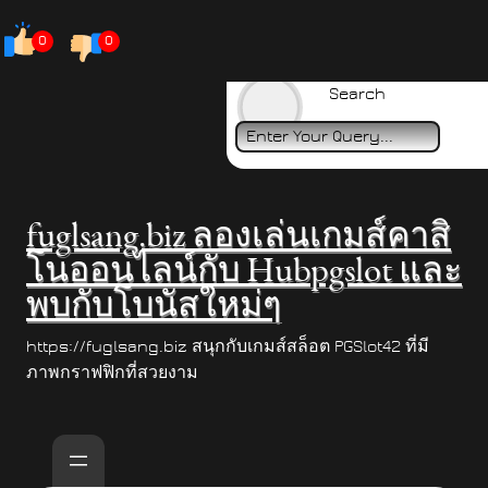
ข้าม
ไป
0
0
ยัง
เนื้อหา
Search
fuglsang.biz ลองเล่นเกมส์คาสิ
โนออนไลน์กับ Hubpgslot และ
พบกับโบนัสใหม่ๆ
https://fuglsang.biz สนุกกับเกมส์สล็อต PGSlot42 ที่มี
ภาพกราฟฟิกที่สวยงาม