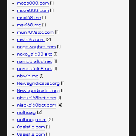
moza888.com
(1)
moza888.com
(1)
msx168.me
(1)
msx168.me
(1)
mun789slot.com
(1)
mwin9s.com
(2)
nagawaybet.com
(1)
nakoya1688.site
(1)
namoufa168.net
(1)
namoufa168.net
(1)
nbwin.me
(1)
Newsyndicalist.org
(1)
Newsyndicalist.org
(1)
niseko168bet.com
(1)
niseko168bet.com
(4)
no1huay
(2)
no1huay.com
(2)
Oasisfle.com
(1)
Oasisfle.com
(1)