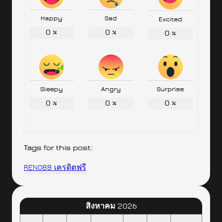
Happy
Sad
Excited
0
%
0
%
0
%
Sleepy
Angry
Surprise
0
%
0
%
0
%
Tags for this post:
RENO88 เครดิตฟรี
สิงหาคม 2026