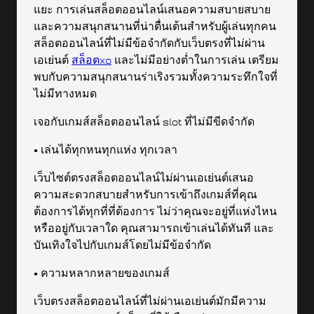
แยะ การเล่นสล็อตออนไลน์เสนอความสบายสบาย
และความสนุกสนานที่น่าตื่นเต้นสำหรับผู้เล่นทุกคน
สล็อตออนไลน์ที่ไม่มีข้อจำกัดกับเว็บตรงที่ไม่ผ่าน
เอเย่นต์
สล็อตxo
และไม่มีอย่างต่ำในการเล่น เตรียม
พบกับความสนุกสนานร่าเริงรวมทั้งความระทึกใจที่
ไม่มีทางหมด
เจอกับเกมส์สล็อตออนไลน์ slot ที่ไม่มีขีดจำกัด
• เล่นได้ทุกหนทุกแห่ง ทุกเวลา
เว็บไซต์ตรงสล็อตออนไลน์ไม่ผ่านเอเย่นต์เสนอ
ความสะดวกสบายสำหรับการเข้าถึงเกมส์ที่คุณ
ต้องการได้ทุกที่ที่ต้องการ ไม่ว่าคุณจะอยู่ที่แห่งไหน
หรืออยู่กับเวลาใด คุณสามารถเข้าเล่นได้ทันที และ
บันเทิงใจไปกับเกมส์โดยไม่มีข้อจำกัด
• ความหลากหลายของเกมส์
เว็บตรงสล็อตออนไลน์ที่ไม่ผ่านเอเย่นต์มักมีความ