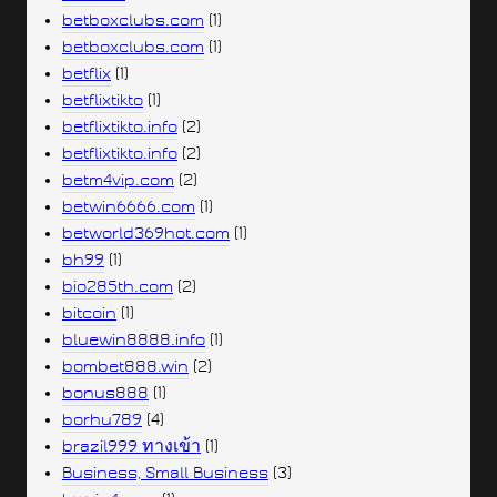
betboxclubs.com
(1)
betboxclubs.com
(1)
betflix
(1)
betflixtikto
(1)
betflixtikto.info
(2)
betflixtikto.info
(2)
betm4vip.com
(2)
betwin6666.com
(1)
betworld369hot.com
(1)
bh99
(1)
bio285th.com
(2)
bitcoin
(1)
bluewin8888.info
(1)
bombet888.win
(2)
bonus888
(1)
borhu789
(4)
brazil999 ทางเข้า
(1)
Business, Small Business
(3)