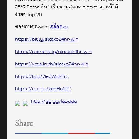
2567 Retha ยืน 1 เรื่องเกมสล็อต slotxoปลดหนี้ได้
ง่ายๆ Top 98
ขอขอบคุณweb
สล็อตxo
https://bit.ly/slotxo24hr-win
https://rebrand.ly/slotxo24hr-win
https://wow.in.th/slotxo24hr-win
https://t.co/VIe5WsRFrc
https://cutt.ly/xeqHoOGC
http://gg.gg/1apddo
Share