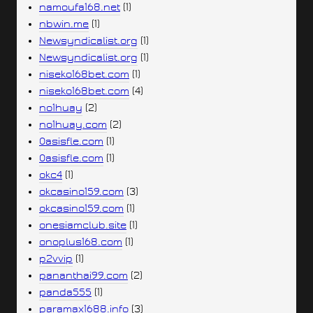
namoufa168.net
(1)
nbwin.me
(1)
Newsyndicalist.org
(1)
Newsyndicalist.org
(1)
niseko168bet.com
(1)
niseko168bet.com
(4)
no1huay
(2)
no1huay.com
(2)
Oasisfle.com
(1)
Oasisfle.com
(1)
okc4
(1)
okcasino159.com
(3)
okcasino159.com
(1)
onesiamclub.site
(1)
onoplus168.com
(1)
p2vvip
(1)
pananthai99.com
(2)
panda555
(1)
paramax1688.info
(3)