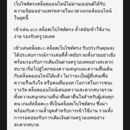
เว็บไซต์ตรงสล็อตออนไลน์ไม่ผ่านเอเย่นต์ได้รับ
ความนิยมอย่างแพร่หลายในแวดวงเกมส์ออนไลน์
ในยุคนี้
เข้าเล่น slot สล็อตเว็บไซต์ตรง ล้ำสมัยเข้าใช้งาน
ง่าย รองรับทรูวอเลท
เข้าเล่นสล็อตxo สล็อตเว็บไซต์ตรง รับประกันคุณจะ
ได้ประสบการณ์การเล่นที่ล้ำสมัยรวมทั้งง่ายอย่างยิ่ง
พร้อมรองรับการเติมเงินผ่านทรูวอเลทอย่างสะดวก
สบาย เริ่มไปสู่โลกของความสนุกและความตื่นเต้น
กับสล็อตออนไลน์ได้แล้ว ไม่ว่าจะเป็นผู้ที่เล่นเพื่อ
ความรื่นเริงใจ หรือคนที่มองหาโอกาสในการชนะ
รางวัล สล็อตออนไลน์เสนอความสะดวกสบายรวม
ทั้งความสนุกสนานที่น่าตื่นตาตื่นใจสำหรับผู้เล่นทุก
คน เกมส์สล็อตxo ที่เป็นสล็อตเว็บไซต์ตรง ซึ่งมา
พร้อมกับความล้ำยุคสำหรับการเข้าใช้งาน รวมทั้ง
การรอคอยงรับการเติมเงินผ่านทรูวอเลทอย่าง
สะดวกสบาย