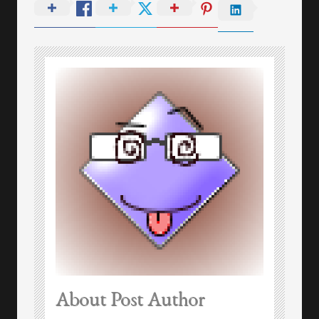
About Post Author