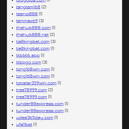
t88golds.com
(1)
tangtem168
(2)
teenoi888
(1)
temmax69
(3)
thehulk888.com
(1)
thehulk888.net
(2)
tia8kingbet.com
(3)
tia8kingbet.com
(1)
tkb666.app
(1)
tkbpgg.com
(3)
tong168win.com
(1)
tong168win.com
(1)
topstar359win.com
(1)
tree78999.com
(2)
tree78999.com
(1)
tunder88express.com
(1)
tunder88express.com
(1)
udee365day.com
(1)
ufa11bet
(1)