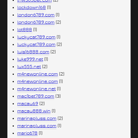
lnw365bet.com
(2)
lockdown168
(1)
london6789.com
(1)
london6789.com
(2)
lot888
(1)
luckycat789.com
(1)
luckycat789.com
(2)
luis16888.com
(2)
luke999.net
(1)
lux555.net
(2)
m4newonline.com
(2)
m4newonline.com
(1)
m4newonline.net
(1)
mac1bet789.com
(3)
macau69
(2)
macau888.win
(1)
marinapluss.com
(2)
marinapluss.com
(1)
mario678
(1)