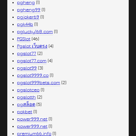
pgheng
(1)
pgheng99
(1)
pgjoker69
(1)
pgk44b
(1)
pglucky168.com
(1)
PGSlot
(46)
Pgslot เว็บตรง
(4)
pgslot77
(2)
pgslot77.com
(4)
pgslot99
(3)
pgslot9999.co
(1)
pgslot999bets.com
(2)
pgslotceo
(1)
pgslotth
(2)
pgสล็อต
(5)
pokbet
(1)
power999.net
(1)
power999.net
(1)
premium66.info
(1)