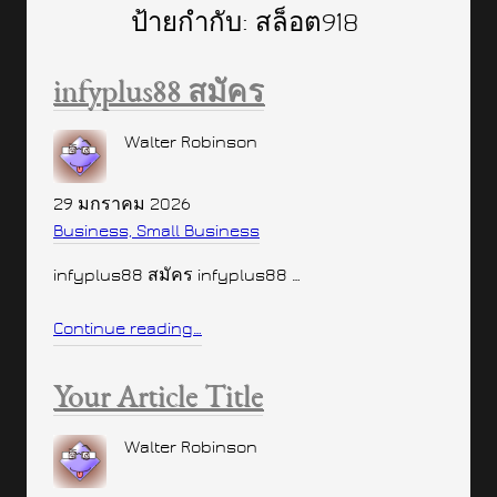
ป้ายกำกับ:
สล็อต918
infyplus88 สมัคร
Walter Robinson
29 มกราคม 2026
Business, Small Business
infyplus88 สมัคร infyplus88 …
Continue reading…
Your Article Title
Walter Robinson