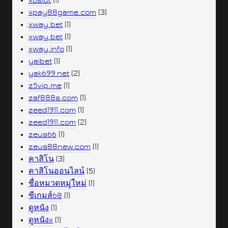
xoslot
(1)
xpay88game.com
(3)
xway.bet
(1)
xway.bet
(1)
xway.info
(1)
yaibet
(1)
yak699.net
(2)
z5vip.me
(1)
zaf888s.com
(1)
zeed1911.com
(1)
zeed1911.com
(2)
zeus66
(1)
zeus88new.com
(1)
คาสิโน
(3)
คาสิโนออนไลน์
(5)
ชื่อหมวดหมู่ใหม่
(1)
ซีเกมส์68
(1)
ดูหนัง
(1)
ดูหนังx
(1)