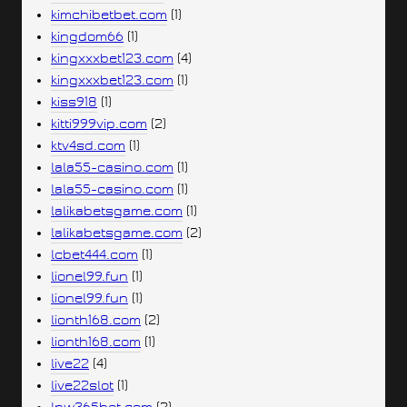
kimchibetbet.com
(1)
kingdom66
(1)
kingxxxbet123.com
(4)
kingxxxbet123.com
(1)
kiss918
(1)
kitti999vip.com
(2)
ktv4sd.com
(1)
lala55-casino.com
(1)
lala55-casino.com
(1)
lalikabetsgame.com
(1)
lalikabetsgame.com
(2)
lcbet444.com
(1)
lionel99.fun
(1)
lionel99.fun
(1)
lionth168.com
(2)
lionth168.com
(1)
live22
(4)
live22slot
(1)