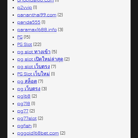
onoplus168.com
(1)
p2vvip
(1)
pananthai99.com
(2)
panda555
(1)
paramax1688.info
(3)
PG
(15)
PG Slot
(22)
pg slot ทางเข้า
(5)
pg slot เปิดใหม่ล่าสุด
(2)
pg slot เว็บตรง
(7)
PG Slot เว็บใหม่
(1)
pg สล็อต
(7)
pg เว็บตรง
(3)
pg168
(2)
pg718
(1)
pg77
(2)
pg77slot
(2)
pgfish
(1)
pggold168bet.com
(2)