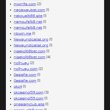
mwin9s.com
(2)
nagawaybet.com
(1)
nakoya1688.site
(1)
namoufa168.net
(1)
namoufa168.net
(1)
nbwin.me
(1)
Newsyndicalist.org
(1)
Newsyndicalist.org
(1)
niseko168bet.com
(1)
niseko168bet.com
(4)
no1huay
(2)
no1huay.com
(2)
Oasisfle.com
(1)
Oasisfle.com
(1)
okc4
(1)
okcasino159.com
(3)
okcasino159.com
(1)
onesiamclub.site
(1)