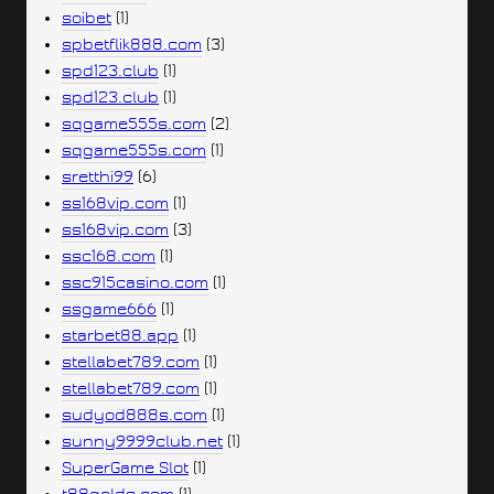
soibet
(1)
spbetflik888.com
(3)
spd123.club
(1)
spd123.club
(1)
sqgame555s.com
(2)
sqgame555s.com
(1)
sretthi99
(6)
ss168vip.com
(1)
ss168vip.com
(3)
ssc168.com
(1)
ssc915casino.com
(1)
ssgame666
(1)
starbet88.app
(1)
stellabet789.com
(1)
stellabet789.com
(1)
sudyod888s.com
(1)
sunny9999club.net
(1)
SuperGame Slot
(1)