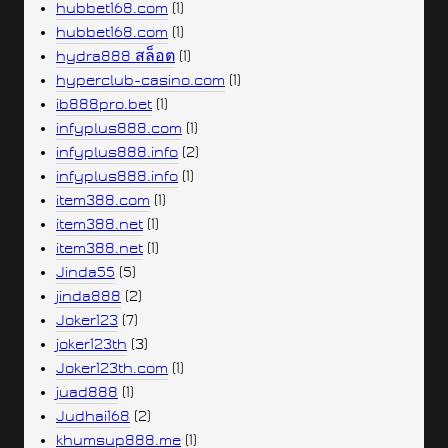
hubbet168.com
(1)
hubbet168.com
(1)
hydra888 สล็อต
(1)
hyperclub-casino.com
(1)
ib888pro.bet
(1)
infyplus888.com
(1)
infyplus888.info
(2)
infyplus888.info
(1)
item388.com
(1)
item388.net
(1)
item388.net
(1)
Jinda55
(5)
jinda888
(2)
Joker123
(7)
joker123th
(3)
Joker123th.com
(1)
juad888
(1)
Judhai168
(2)
khumsup888.me
(1)