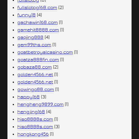
fullslotpg
(8)
fullslotpg168.com
(2)
funny18
(4)
gachawin168.com
(1)
gamehit8888.com
(1)
gaojing888
(4)
gem99ths.com
(1)
goatbetroyalcasino.com
(1)
goatza888fin.com
(1)
gobaza88.com
(2)
golden4566.net
(1)
golden4566.net
(1)
gowingo88.com
(1)
happy168
(3)
hengheng9899.com
(1)
hengjing168
(4)
hiso8888s.com
(1)
hiso8888s.com
(3)
hongkong456
(1)