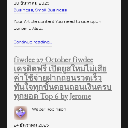
30 ธันวาคม 2025
Business, Small Business
Your Article content You need to use spun
content. Also…
Continue reading…
fiwdee 27 October fiwdee
เครดิตฟรี เปิดยูสใหม่ไม่เสีย
ค่าใช้จ่ายฝากถอนรวดเร็ว
ทันใจทุกขั้นตอนถอนเงินครบ
ทุกยอด Top 6 by Jerome
Walter Robinson
24 ธันวาคม 2025