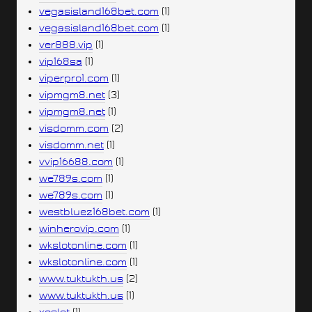
vegasisland168bet.com
(1)
vegasisland168bet.com
(1)
ver888.vip
(1)
vip168sa
(1)
viperpro1.com
(1)
vipmgm8.net
(3)
vipmgm8.net
(1)
visdomm.com
(2)
visdomm.net
(1)
vvip16688.com
(1)
we789s.com
(1)
we789s.com
(1)
westbluez168bet.com
(1)
winherovip.com
(1)
wkslotonline.com
(1)
wkslotonline.com
(1)
www.tuktukth.us
(2)
www.tuktukth.us
(1)