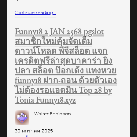
Continue reading…
Funny18 2 JAN 2568 pgslot
สมาชิกใหม่คุ้มจัดเต็ม
ดาวน์โหลด พีจีสล็อต แจก
เครดิตฟรีล่าสุดบาคาร่า ยิง
ปลา สล็อต ป๊อกเด้ง แทงหวย
funny18 ฝาก-ถอน ด้วยตัวเอง
ไม่ต้องรอแอดมิน Top 28 by
Tonia Funny18.xyz
Walter Robinson
30 มกราคม 2025