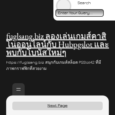
ข้าม
Search
ไป
ยัง
เนื้อหา
fuglsang.biz ลองเล่นเกมส์คาสิ
โนออนไลน์กับ Hubpgslot และ
พบกับโบนัสใหม่ๆ
https://fuglsang.biz สนุกกับเกมส์สล็อต PGSlot42 ที่มี
ภาพกราฟฟิกที่สวยงาม
Next Page