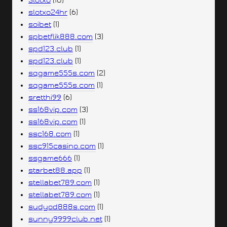
Slotxo
(10)
slotxo24hr
(6)
soibet
(1)
spbetflik888.com
(3)
spd123.club
(1)
spd123.club
(1)
sqgame555s.com
(2)
sqgame555s.com
(1)
sretthi99
(6)
ss168vip.com
(3)
ss168vip.com
(1)
ssc168.com
(1)
ssc915casino.com
(1)
ssgame666
(1)
starbet88.app
(1)
stellabet789.com
(1)
stellabet789.com
(1)
sudyod888s.com
(1)
sunny9999club.net
(1)