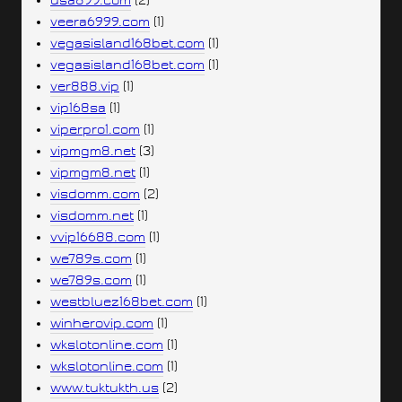
usa899.com
(2)
veera6999.com
(1)
vegasisland168bet.com
(1)
vegasisland168bet.com
(1)
ver888.vip
(1)
vip168sa
(1)
viperpro1.com
(1)
vipmgm8.net
(3)
vipmgm8.net
(1)
visdomm.com
(2)
visdomm.net
(1)
vvip16688.com
(1)
we789s.com
(1)
we789s.com
(1)
westbluez168bet.com
(1)
winherovip.com
(1)
wkslotonline.com
(1)
wkslotonline.com
(1)
www.tuktukth.us
(2)