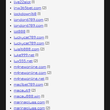
live22slot
(1)
lnw365bet.com
(2)
lockdown168
(1)
london6789.com
(2)
london6789.com
(1)
lot888
(1)
luckycat789.com
(1)
luckycat789.com
(2)
luis16888.com
(2)
luke999.net
(1)
lux555.net
(2)
m4newonline.com
(1)
m4newonline.com
(2)
m4newonline.net
(1)
mac1bet789.com
(3)
macau69
(2)
macau888.win
(1)
marinapluss.com
(1)
marinapluss.com
(2)