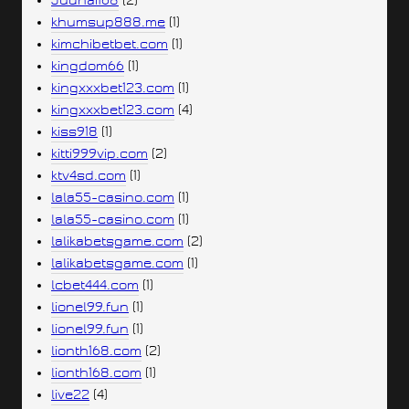
Judhai168
(2)
khumsup888.me
(1)
kimchibetbet.com
(1)
kingdom66
(1)
kingxxxbet123.com
(1)
kingxxxbet123.com
(4)
kiss918
(1)
kitti999vip.com
(2)
ktv4sd.com
(1)
lala55-casino.com
(1)
lala55-casino.com
(1)
lalikabetsgame.com
(2)
lalikabetsgame.com
(1)
lcbet444.com
(1)
lionel99.fun
(1)
lionel99.fun
(1)
lionth168.com
(2)
lionth168.com
(1)
live22
(4)