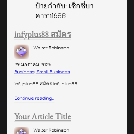
ป้ายกำกับ:
เช็กชี่บา
คาร่า1688
infyplus88 สมัคร
Walter Robinson
29 มกราคม 2026
Business, Small Business
infyplus88 สมัคร infyplus88 …
Continue reading…
Your Article Title
Walter Robinson