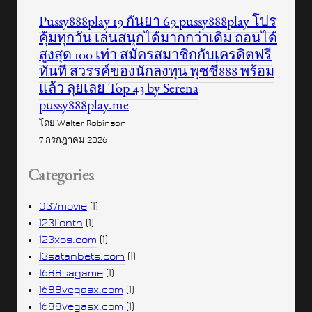
Pussy888play 19 กันยา 69 pussy888play โปร
คุ้มทุกวัน เล่นสนุกได้มากกว่าเดิม ถอนได้
สูงสุด 100 เท่า สมัครสมาชิกกับเครดิตฟรี
ทันที สวรรค์ของนักลงทุน พุซซี่888 พร้อม
แล้ว ลุยเลย Top 43 by Serena
pussy888play.me
โดย Walter Robinson
7 กรกฎาคม 2026
Categories
037movie
(1)
123lionth
(1)
123xos.com
(1)
13satanbets.com
(1)
1688sagame
(1)
1688vegasx.com
(1)
1688vegasx.com
(1)