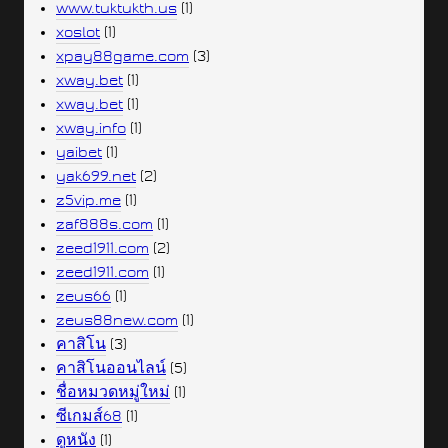
www.tuktukth.us
(1)
xoslot
(1)
xpay88game.com
(3)
xway.bet
(1)
xway.bet
(1)
xway.info
(1)
yaibet
(1)
yak699.net
(2)
z5vip.me
(1)
zaf888s.com
(1)
zeed1911.com
(2)
zeed1911.com
(1)
zeus66
(1)
zeus88new.com
(1)
คาสิโน
(3)
คาสิโนออนไลน์
(5)
ชื่อหมวดหมู่ใหม่
(1)
ซีเกมส์68
(1)
ดูหนัง
(1)