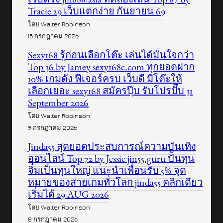
เว็บตรง jin888.asia ทดลองเล่น Top 87 by
Tracie 29 เว็บแตกง่าย กันยายน 69
โดย Walter Robinson
15 กรกฎาคม 2026
Sexy168 รู้ก่อนเลือกโต๊ะ เล่นได้มั่นใจกว่า
Top 36 by Jamey sexy168c.com ทุกยอดฝาก
10% เกมดัง ฟีเจอร์ครบ เว็บดี มีโต๊ะให้
เลือกเยอะ sexy168 สมัครปุ๊บ รับโปรปั๊บ 31
September 2026
โดย Walter Robinson
9 กรกฎาคม 2026
Jinda55 สุดยอดประสบการณ์ความบันเทิง
ออนไลน์ Top 72 by Jessie jin55.guru ปั้นทุน
จิ๋มเป็นทุนใหญ่ แนะนำเพื่อนรับ 5% จุด
หมายของสายเกมทั่วโลก jinda55 คลิกเดียว
เริ่มได้ 29 AUG 2026
โดย Walter Robinson
8 กรกฎาคม 2026