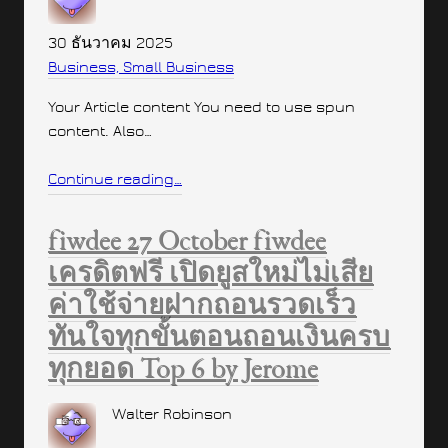
30 ธันวาคม 2025
Business, Small Business
Your Article content You need to use spun
content. Also…
Continue reading…
fiwdee 27 October fiwdee
เครดิตฟรี เปิดยูสใหม่ไม่เสีย
ค่าใช้จ่ายฝากถอนรวดเร็ว
ทันใจทุกขั้นตอนถอนเงินครบ
ทุกยอด Top 6 by Jerome
Walter Robinson