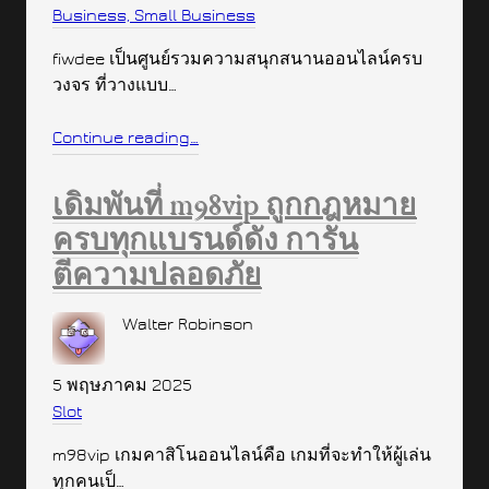
Business, Small Business
fiwdee เป็นศูนย์รวมความสนุกสนานออนไลน์ครบ
วงจร ที่วางแบบ…
Continue reading…
เดิมพันที่ m98vip ถูกกฎหมาย
ครบทุกแบรนด์ดัง การัน
ตีความปลอดภัย
Walter Robinson
5 พฤษภาคม 2025
Slot
m98vip เกมคาสิโนออนไลน์คือ เกมที่จะทำให้ผู้เล่น
ทุกคนเป็…