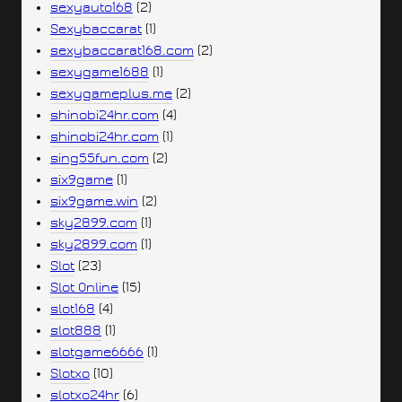
sexyauto168
(2)
Sexybaccarat
(1)
sexybaccarat168.com
(2)
sexygame1688
(1)
sexygameplus.me
(2)
shinobi24hr.com
(4)
shinobi24hr.com
(1)
sing55fun.com
(2)
six9game
(1)
six9game.win
(2)
sky2899.com
(1)
sky2899.com
(1)
Slot
(23)
Slot Online
(15)
slot168
(4)
slot888
(1)
slotgame6666
(1)
Slotxo
(10)
slotxo24hr
(6)