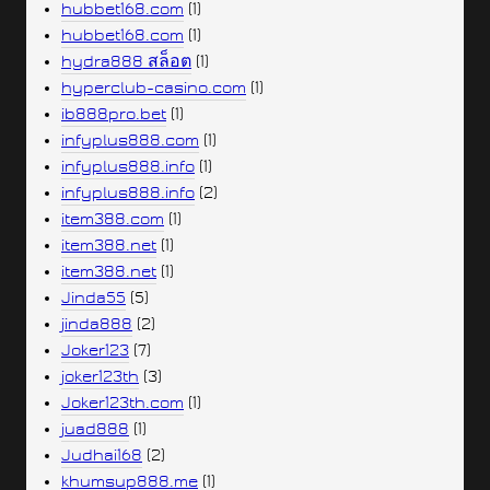
hubbet168.com
(1)
hubbet168.com
(1)
hydra888 สล็อต
(1)
hyperclub-casino.com
(1)
ib888pro.bet
(1)
infyplus888.com
(1)
infyplus888.info
(1)
infyplus888.info
(2)
item388.com
(1)
item388.net
(1)
item388.net
(1)
Jinda55
(5)
jinda888
(2)
Joker123
(7)
joker123th
(3)
Joker123th.com
(1)
juad888
(1)
Judhai168
(2)
khumsup888.me
(1)