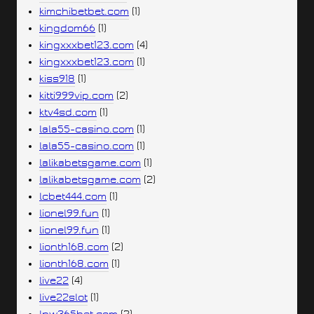
kimchibetbet.com
(1)
kingdom66
(1)
kingxxxbet123.com
(4)
kingxxxbet123.com
(1)
kiss918
(1)
kitti999vip.com
(2)
ktv4sd.com
(1)
lala55-casino.com
(1)
lala55-casino.com
(1)
lalikabetsgame.com
(1)
lalikabetsgame.com
(2)
lcbet444.com
(1)
lionel99.fun
(1)
lionel99.fun
(1)
lionth168.com
(2)
lionth168.com
(1)
live22
(4)
live22slot
(1)