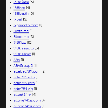
168สล็อต
(5)
188bet
(4)
188betth
(5)
1xbet
(3)
1xgameth.com
(1)
8lots.me
(1)
8lots.me
(3)
918Kiss
(10)
918kissauto
(5)
918kissme
(1)
ABA
(1)
ABAGroup2
(1)
acebet789.com
(2)
adm789.info
(1)
adm789.info
(1)
adm789.vip
(1)
allbet24hr
(4)
allone745s.com
(4)
allone745s.com
(1)