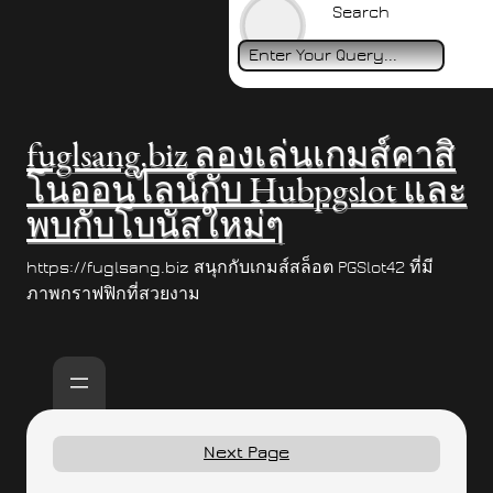
ข้าม
Search
ไป
ยัง
เนื้อหา
fuglsang.biz ลองเล่นเกมส์คาสิ
โนออนไลน์กับ Hubpgslot และ
พบกับโบนัสใหม่ๆ
https://fuglsang.biz สนุกกับเกมส์สล็อต PGSlot42 ที่มี
ภาพกราฟฟิกที่สวยงาม
Next Page