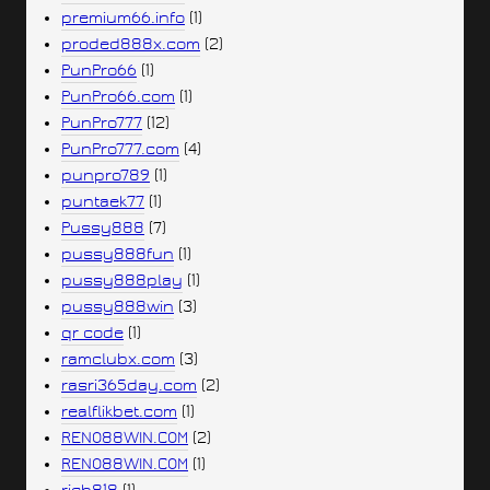
premium66.info
(1)
proded888x.com
(2)
PunPro66
(1)
PunPro66.com
(1)
PunPro777
(12)
PunPro777.com
(4)
punpro789
(1)
puntaek77
(1)
Pussy888
(7)
pussy888fun
(1)
pussy888play
(1)
pussy888win
(3)
qr code
(1)
ramclubx.com
(3)
rasri365day.com
(2)
realflikbet.com
(1)
RENO88WIN.COM
(2)
RENO88WIN.COM
(1)