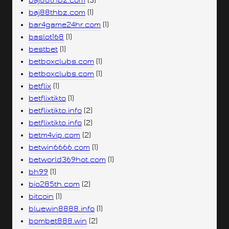
baj88thbz.com
(3)
baj88thbz.com
(1)
bar4game24hr.com
(1)
baslot168
(1)
bestbet
(1)
betboxclubs.com
(1)
betboxclubs.com
(1)
betflix
(1)
betflixtikto
(1)
betflixtikto.info
(2)
betflixtikto.info
(2)
betm4vip.com
(2)
betwin6666.com
(1)
betworld369hot.com
(1)
bh99
(1)
bio285th.com
(2)
bitcoin
(1)
bluewin8888.info
(1)
bombet888.win
(2)