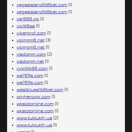
vegasisland168bet.com
(1)
vegasisland168bet.com
(1)
ver888.vip
(1)
vip168sa
(1)
viperpro1.com
(1)
vipmgm8.net
(3)
vipmgm8.net
(1)
visdomm.com
(2)
visdomm.net
(1)
vvip16688.com
(1)
we789s.com
(1)
we789s.com
(1)
westbluez168bet.com
(1)
winherovip.com
(1)
wkslotonline.com
(1)
wkslotonline.com
(1)
www.tuktukth.us
(2)
www.tuktukth.us
(1)