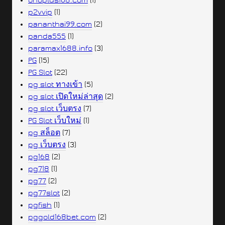
onoplus168.com
(1)
p2vvip
(1)
pananthai99.com
(2)
panda555
(1)
paramax1688.info
(3)
PG
(15)
PG Slot
(22)
pg slot ทางเข้า
(5)
pg slot เปิดใหม่ล่าสุด
(2)
pg slot เว็บตรง
(7)
PG Slot เว็บใหม่
(1)
pg สล็อต
(7)
pg เว็บตรง
(3)
pg168
(2)
pg718
(1)
pg77
(2)
pg77slot
(2)
pgfish
(1)
pggold168bet.com
(2)