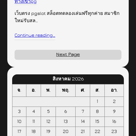
ทางเข้าpg
เว็บตรง pgslot สล็อตทดลองเล่นฟรีทุกค่าย สมาชิก
ใหม่รับสล…
Continue reading…
Next Page
สิงหาคม 2026
จ.
อ.
พ.
พฤ.
ศ.
ส.
อา.
1
2
3
4
5
6
7
8
9
10
11
12
13
14
15
16
17
18
19
20
21
22
23