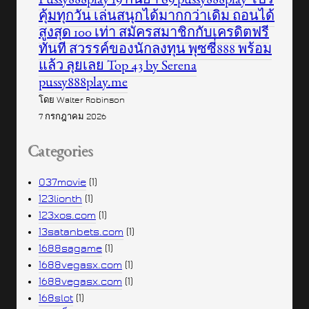
Pussy888play 19 กันยา 69 pussy888play โปร
คุ้มทุกวัน เล่นสนุกได้มากกว่าเดิม ถอนได้
สูงสุด 100 เท่า สมัครสมาชิกกับเครดิตฟรี
ทันที สวรรค์ของนักลงทุน พุซซี่888 พร้อม
แล้ว ลุยเลย Top 43 by Serena
pussy888play.me
โดย Walter Robinson
7 กรกฎาคม 2026
Categories
037movie
(1)
123lionth
(1)
123xos.com
(1)
13satanbets.com
(1)
1688sagame
(1)
1688vegasx.com
(1)
1688vegasx.com
(1)
168slot
(1)