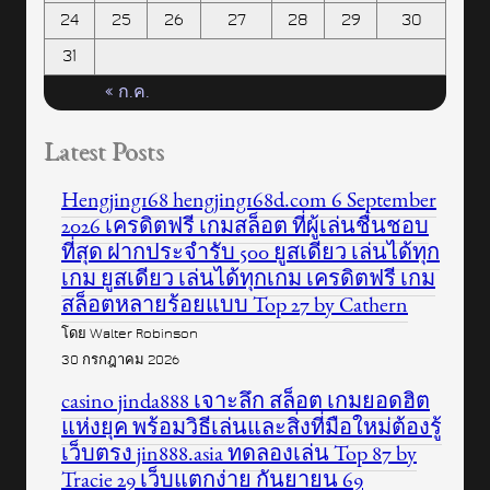
24
25
26
27
28
29
30
31
« ก.ค.
Latest Posts
Hengjing168 hengjing168d.com 6 September
2026 เครดิตฟรี เกมสล็อต ที่ผู้เล่นชื่นชอบ
ที่สุด ฝากประจำรับ 500 ยูสเดียว เล่นได้ทุก
เกม ยูสเดียว เล่นได้ทุกเกม เครดิตฟรี เกม
สล็อตหลายร้อยแบบ Top 27 by Cathern
โดย Walter Robinson
30 กรกฎาคม 2026
casino jinda888 เจาะลึก สล็อต เกมยอดฮิต
แห่งยุค พร้อมวิธีเล่นและสิ่งที่มือใหม่ต้องรู้
เว็บตรง jin888.asia ทดลองเล่น Top 87 by
Tracie 29 เว็บแตกง่าย กันยายน 69