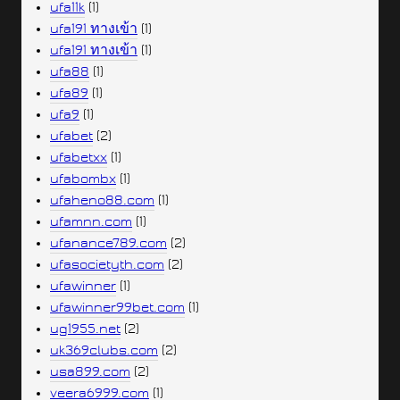
ufa11k
(1)
ufa191 ทางเข้า
(1)
ufa191 ทางเข้า
(1)
ufa88
(1)
ufa89
(1)
ufa9
(1)
ufabet
(2)
ufabetxx
(1)
ufabombx
(1)
ufaheno88.com
(1)
ufamnn.com
(1)
ufanance789.com
(2)
ufasocietyth.com
(2)
ufawinner
(1)
ufawinner99bet.com
(1)
ug1955.net
(2)
uk369clubs.com
(2)
usa899.com
(2)
veera6999.com
(1)