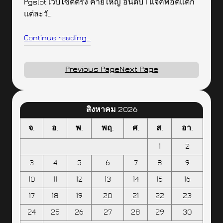
Pgslot เว็บไซต์ตรง ค่ายใหญ่ อันดับ 1 แจ็คพ็อตแตก
แต่ละวั…
Continue reading…
Previous Page
Next Page
สิงหาคม 2026
จ.
อ.
พ.
พฤ.
ศ.
ส.
อา.
1
2
3
4
5
6
7
8
9
10
11
12
13
14
15
16
17
18
19
20
21
22
23
24
25
26
27
28
29
30