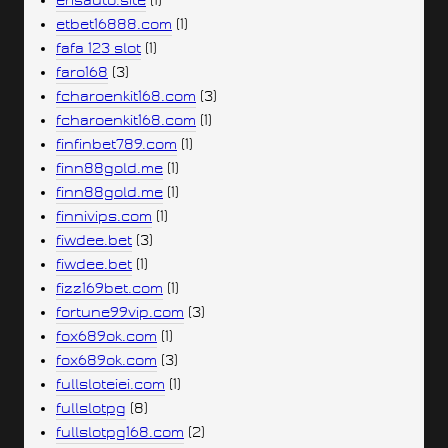
erisauto.site
(1)
etbet16888.com
(1)
fafa 123 slot
(1)
faro168
(3)
fcharoenkit168.com
(3)
fcharoenkit168.com
(1)
finfinbet789.com
(1)
finn88gold.me
(1)
finn88gold.me
(1)
finnivips.com
(1)
fiwdee.bet
(3)
fiwdee.bet
(1)
fizz169bet.com
(1)
fortune99vip.com
(3)
fox689ok.com
(1)
fox689ok.com
(3)
fullsloteiei.com
(1)
fullslotpg
(8)
fullslotpg168.com
(2)