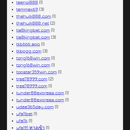
teenoi888
(1)
temmax69
(3)
thehulk888.com
(1)
thehulk888.net
(2)
tia8kingbet.com
(1)
tia8kingbet.com
(3)
tkb666.app
(1)
tkbpgg.com
(3)
tong168win.com
(1)
tong168win.com
(1)
topstar359win.com
(1)
tree78999.com
(2)
tree78999.com
(1)
tunder88express.com
(1)
tunder88express.com
(1)
udee365day.com
(1)
ufa11bet
(1)
ufa11k
(1)
ufa191 ทางเข้า
(1)