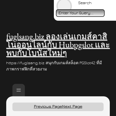
ข้าม
Search
ไป
ยัง
เนื้อหา
fuglsang.biz ลองเล่นเกมส์คาสิ
โนออนไลน์กับ Hubpgslot และ
พบกับโบนัสใหม่ๆ
https://fuglsang.biz สนุกกับเกมส์สล็อต PGSlot42 ที่มี
ภาพกราฟฟิกที่สวยงาม
Previous Page
Next Page