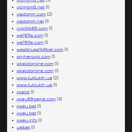
vipmgm8.net
(3)
vipmgm8.net
(1)
visdomm.com
(2)
visdomm.net
(1)
vvip16688.com
(1)
we789s.com
(1)
we789s.com
(1)
westbluez168bet.com
(1)
winherovip.com
(1)
wkslotonline.com
(1)
wkslotonline.com
(1)
www.tuktukth.us
(2)
www.tuktukth.us
(1)
xoslot
(1)
xpay88game.com
(3)
xway.bet
(1)
xway.bet
(1)
xway.info
(1)
yaibet
(1)