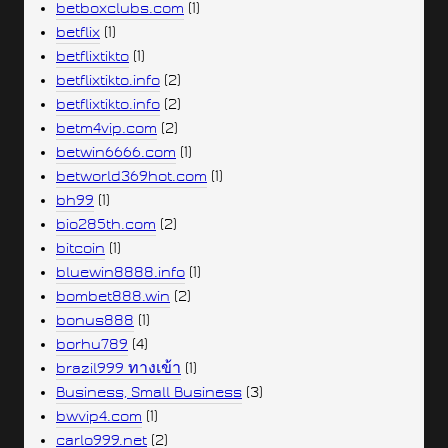
betboxclubs.com
(1)
betflix
(1)
betflixtikto
(1)
betflixtikto.info
(2)
betflixtikto.info
(2)
betm4vip.com
(2)
betwin6666.com
(1)
betworld369hot.com
(1)
bh99
(1)
bio285th.com
(2)
bitcoin
(1)
bluewin8888.info
(1)
bombet888.win
(2)
bonus888
(1)
borhu789
(4)
brazil999 ทางเข้า
(1)
Business, Small Business
(3)
bwvip4.com
(1)
carlo999.net
(2)