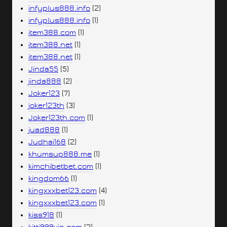
infyplus888.info
(2)
infyplus888.info
(1)
item388.com
(1)
item388.net
(1)
item388.net
(1)
Jinda55
(5)
jinda888
(2)
Joker123
(7)
joker123th
(3)
Joker123th.com
(1)
juad888
(1)
Judhai168
(2)
khumsup888.me
(1)
kimchibetbet.com
(1)
kingdom66
(1)
kingxxxbet123.com
(4)
kingxxxbet123.com
(1)
kiss918
(1)