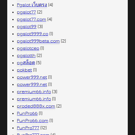
Pgslot เว็บตรง
(4)
pgslot77
(2)
pgslot77.com
(4)
pgslot99
(3)
pgslot9999.co
(1)
pgslot999bets.com
(2)
pgslotceo
(1)
pgslotth
(2)
pgสล็อต
(5)
pokbet
(1)
power999.net
(1)
power999.net
(1)
premium66.info
(3)
premium66.info
(1)
proded888x.com
(2)
PunPro66
(1)
PunPro66.com
(1)
PunPro777
(12)