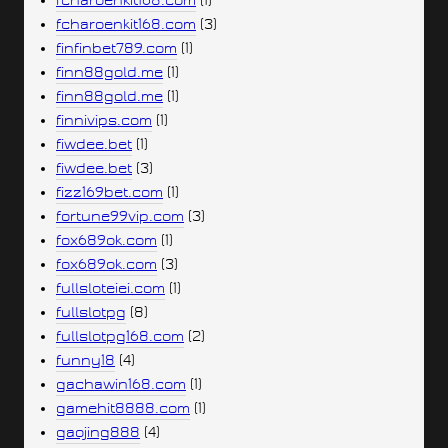
fcharoenkit168.com
(1)
fcharoenkit168.com
(3)
finfinbet789.com
(1)
finn88gold.me
(1)
finn88gold.me
(1)
finnivips.com
(1)
fiwdee.bet
(1)
fiwdee.bet
(3)
fizz169bet.com
(1)
fortune99vip.com
(3)
fox689ok.com
(1)
fox689ok.com
(3)
fullsloteiei.com
(1)
fullslotpg
(8)
fullslotpg168.com
(2)
funny18
(4)
gachawin168.com
(1)
gamehit8888.com
(1)
gaojing888
(4)