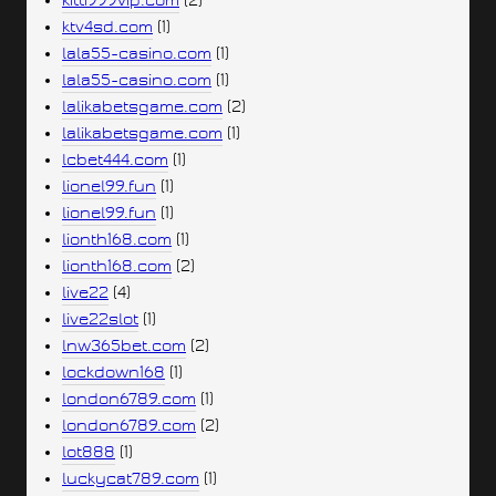
kitti999vip.com
(2)
ktv4sd.com
(1)
lala55-casino.com
(1)
lala55-casino.com
(1)
lalikabetsgame.com
(2)
lalikabetsgame.com
(1)
lcbet444.com
(1)
lionel99.fun
(1)
lionel99.fun
(1)
lionth168.com
(1)
lionth168.com
(2)
live22
(4)
live22slot
(1)
lnw365bet.com
(2)
lockdown168
(1)
london6789.com
(1)
london6789.com
(2)
lot888
(1)
luckycat789.com
(1)