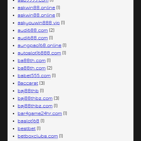
asb9999.com
(1)
askwin88.online
(1)
askwin88.online
(1)
askyouwin888 vip
(1)
audi688.com
(2)
audi688.com
(1)
aungpao168.online
(1)
autoslot16888.com
(1)
ba88th.com
(1)
ba88th.com
(2)
babet555.com
(1)
Baccarat
(3)
baj88thb
(1)
baj88thbz.com
(3)
baj88thbz.com
(1)
bar4game24hr.com
(1)
baslot168
(1)
bestbet
(1)
betboxclubs.com
(1)