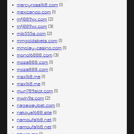
mercyrosa168.com
(1)
mexicanoo.com
(1)
mfj889xx.com
(2)
mfj889xx.com
(3)
mib555s.com
(2)
mmgoldsbets.com
(1)
mmplay-casino.com
(1)
mono16888.com
(3)
moza888.com
(1)
moza888.com
(1)
msx168.me
(1)
msx168.me
(1)
mun789slot.com
(1)
mwin9s.com
(2)
nagawaybet.com
(1)
nakoya1688.site
(1)
namoufa168.net
(1)
namoufa168.net
(1)