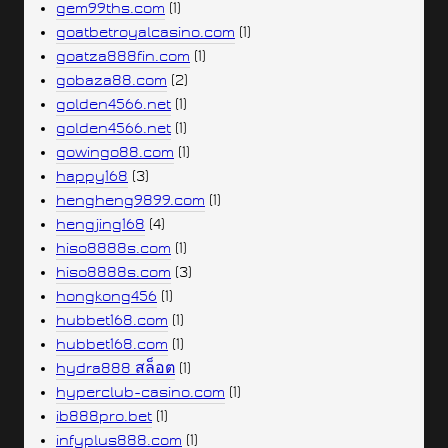
gem99ths.com
(1)
goatbetroyalcasino.com
(1)
goatza888fin.com
(1)
gobaza88.com
(2)
golden4566.net
(1)
golden4566.net
(1)
gowingo88.com
(1)
happy168
(3)
hengheng9899.com
(1)
hengjing168
(4)
hiso8888s.com
(1)
hiso8888s.com
(3)
hongkong456
(1)
hubbet168.com
(1)
hubbet168.com
(1)
hydra888 สล็อต
(1)
hyperclub-casino.com
(1)
ib888pro.bet
(1)
infyplus888.com
(1)