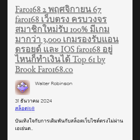
Faro168 2 พฤศจิกายน 67
faro168 เว็บตรง ครบวงจร
สมาชิกใหม่รับ 100% มีเกม
มากว่า 3,000 เกมรองรับแอน
ดรอยด์ และ IOS faro168 อยู่
ไหนก็ทำเงินได้ Top 61 by
Brook Faro168.co
Walter Robinson
31 ธันวาคม 2024
สล็อต168
บันเทิงใจกับการเดิมพันกับสล็อตเว็บไซต์ตรงไม่ผ่าน
เอเย่นต…