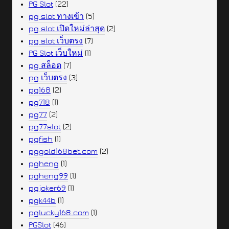
PG Slot
(22)
pg slot ทางเข้า
(5)
pg slot เปิดใหม่ล่าสุด
(2)
pg slot เว็บตรง
(7)
PG Slot เว็บใหม่
(1)
pg สล็อต
(7)
pg เว็บตรง
(3)
pg168
(2)
pg718
(1)
pg77
(2)
pg77slot
(2)
pgfish
(1)
pggold168bet.com
(2)
pgheng
(1)
pgheng99
(1)
pgjoker69
(1)
pgk44b
(1)
pglucky168.com
(1)
PGSlot
(46)