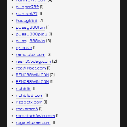
PunPro777.com
(4)
punpro789
(1)
puntaek77
(1)
Pussy888
(7)
pussy888fun
(1)
pussy888play
(1)
pussy888win
(3)
qr code
(1)
ramclubx.com
(3)
rasri365day.com
(2)
realflikbet.com
(1)
RENO88WIN.COM
(2)
RENO88WIN.COM
(1)
rich818
(1)
rich8188.com
(1)
rizzbetx.com
(1)
rockstar66
(1)
rockstar66win.com
(1)
royaleluxee.com
(1)