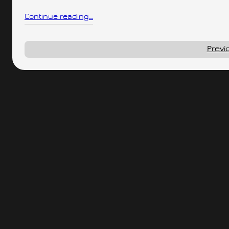
Continue reading…
Previ