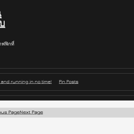
น
ับ
ฟฟิกที่
 and running in no time!
Pin Posts
ous Page
Next Page