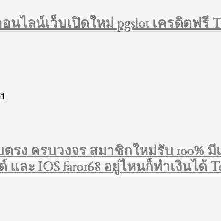
ออนไลน์เว็บเปิดใหม่ pgslot เครดิตฟรี 
ปั…
ว็บตรง ครบวงจร สมาชิกใหม่รับ 100% มี
และ IOS faro168 อยู่ไหนก็ทำเงินได้ T