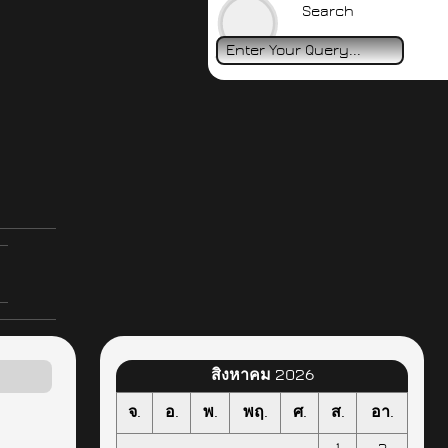
Search
สิงหาคม 2026
จ.
อ.
พ.
พฤ.
ศ.
ส.
อา.