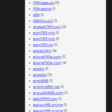
918kissauto
(5)
918kissme
(1)
ABA
(1)
ABAGroup2
(1)
acebet789.com
(2)
adm789.info
(1)
adm789.info
(1)
adm789.vip
(1)
allbet24hr
(4)
allone745s.com
(1)
allone745s.com
(4)
alot66
(1)
alot666
(3)
amb888
(1)
ambfine88.net
(1)
argus16888.com
(1)
asb9999.com
(1)
askwin88.online
(1)
askwin88.online
(1)