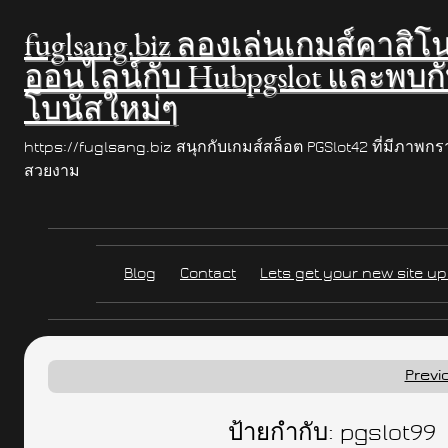
ข้าม
ไป
fuglsang.biz ลองเล่นเกมส์คาสิโ
ยัง
ออนไลน์กับ Hubpgslot และพบก
เนื้อหา
โบนัสใหม่ๆ
https://fuglsang.biz สนุกกับเกมส์สล็อต PGSlot42 ที่มีภาพกรา
สวยงาม
Blog
Contact
Lets get your new site up
Previ
ป้ายกำกับ:
pgslot99