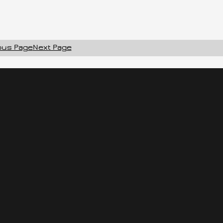
ous Page
Next Page