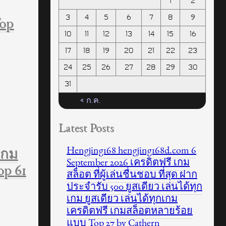
1
2
3
4
5
6
7
8
9
Top
10
11
12
13
14
15
16
17
18
19
20
21
22
23
24
25
26
27
28
29
30
31
« ก.ค.
Latest Posts
Hengjing168 hengjing168d.com 6
เกม
September 2026 เครดิตฟรี เกม
op 61
สล็อต ที่ผู้เล่นชื่นชอบ ที่สุด ฝาก
ประจำรับ 500 ยูสเดียว เล่นได้ทุก
เกม ยูสเดียว เล่นได้ทุกเกม
เครดิตฟรี เกมสล็อตหลายร้อย
แบบ Top 27 by Cathern