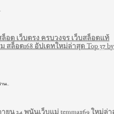
…
 สล็อต เว็บตรง ครบวงจร เว็บสล็อตแท้
ม สล็อต168 อัปเดทใหม่ล่าสุด Top 37 by
่านเ…
ายน 24 พนันเว็บแม่ temmax69 ใหม่ล่า