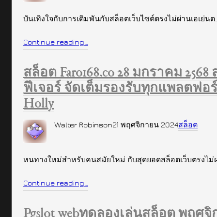
บันเทิงใจกับการเดิมพันกับสล็อตเว็บไซต์ตรงไม่ผ่านเอเย่นต
Continue reading…
สล็อต Faro168.co 28 มกราคม 2568
ฟีเจอร์ จัดเต็มรองรับทุกแพลตฟอร์
Holly
Walter Robinson
21 พฤศจิกายน 2024
สล็อต
หนทางใหม่สำหรับคนสมัยใหม่ กับสุดยอดสล็อตเว็บตรงไม่ผ
Continue reading…
Pgslot webทดลองเล่นสล็อต พฤศจิก