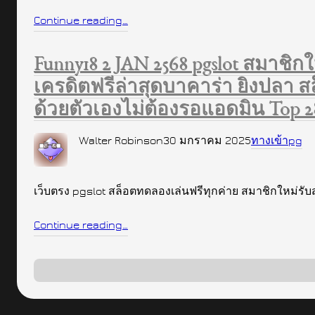
Continue reading…
Funny18 2 JAN 2568 pgslot สมาชิกใ
เครดิตฟรีล่าสุดบาคาร่า ยิงปลา ส
ด้วยตัวเองไม่ต้องรอแอดมิน Top 28
Walter Robinson
30 มกราคม 2025
ทางเข้าpg
เว็บตรง pgslot สล็อตทดลองเล่นฟรีทุกค่าย สมาชิกใหม่รั
Continue reading…