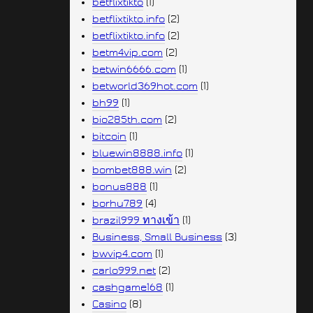
betflixtikto
(1)
betflixtikto.info
(2)
betflixtikto.info
(2)
betm4vip.com
(2)
betwin6666.com
(1)
betworld369hot.com
(1)
bh99
(1)
bio285th.com
(2)
bitcoin
(1)
bluewin8888.info
(1)
bombet888.win
(2)
bonus888
(1)
borhu789
(4)
brazil999 ทางเข้า
(1)
Business, Small Business
(3)
bwvip4.com
(1)
carlo999.net
(2)
cashgame168
(1)
Casino
(8)