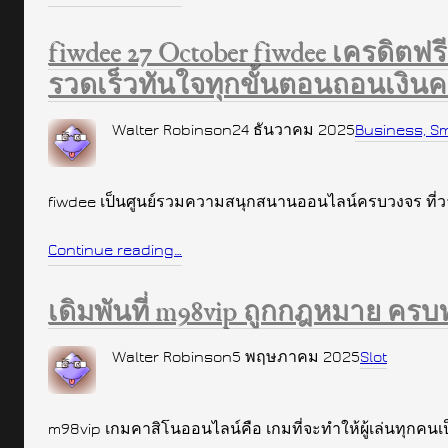
fiwdee 27 October fiwdee เครดิตฟร
รวดเร็วทันใจทุกขั้นตอนถอนเงินค
Walter Robinson
24 ธันวาคม 2025
Business, Sm
fiwdee เป็นศูนย์รวมความสนุกสนานออนไลน์ครบวงจร ที่
Continue reading…
เดิมพันที่ m98vip ถูกกฎหมาย คร
Walter Robinson
5 พฤษภาคม 2025
Slot
m98vip เกมคาสิโนออนไลน์คือ เกมที่จะทำให้ผู้เล่นทุกคนเป