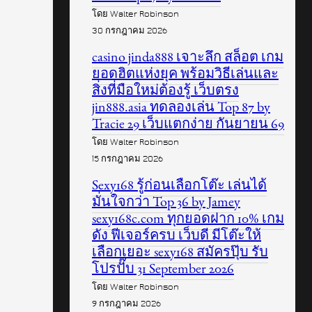
โดย Walter Robinson
30 กรกฎาคม 2026
casino jinda888 เจาะลึก สล็อต เกม
ยอดฮิตแห่งยุค พร้อมวิธีเล่นและ
สิ่งที่มือใหม่ต้องรู้ เว็บตรง
jin888.asia ทดลองเล่น Top 87 by
Tracie 29 เว็บแตกง่าย กันยายน 69
โดย Walter Robinson
15 กรกฎาคม 2026
Sexy168 รู้ก่อนเลือกโต๊ะ เล่นได้
มั่นใจกว่า Top 36 by Jamey
sexy168c.com ทุกยอดฝาก 10% เกม
ดัง ฟีเจอร์ครบ เว็บดี มีโต๊ะให้
เลือกเยอะ sexy168 สมัครปุ๊บ รับ
โปรปั๊บ 31 September 2026
โดย Walter Robinson
9 กรกฎาคม 2026