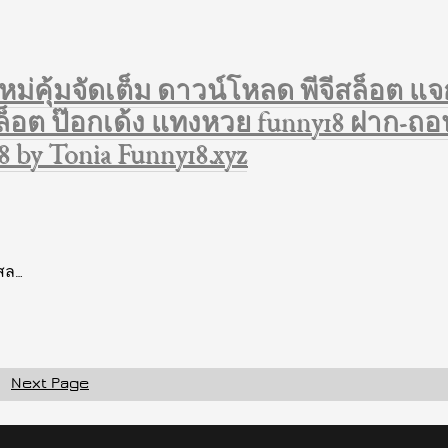
หม่คุ้มจัดเต็ม ดาวน์โหลด พีจีสล็อต แจ
ล็อต ป๊อกเด้ง แทงหวย funny18 ฝาก-ถอ
 by Tonia Funny18.xyz
บสล…
Next Page