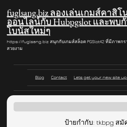
ข้าม
ไป
fuglsang.biz ลองเล่นเกมส์คาสิโ
ยัง
ออนไลน์กับ Hubpgslot และพบก
เนื้อหา
โบนัสใหม่ๆ
https://fuglsang.biz สนุกกับเกมส์สล็อต PGSlot42 ที่มีภาพกรา
สวยงาม
Blog
Contact
Lets get your new site up
ป้ายกำกับ:
tkbpg สมั