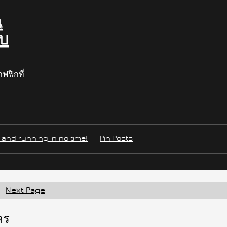
น
ับ
ฟฟิกที่
 and running in no time!
Pin Posts
Next Page
คร